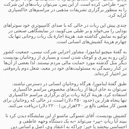
«پپر» طراحی کرده است. از این پس، می‌توان ربات‌های این شرکت
را به منظور برگزاری تشریفات مذهبی در مراسم‌های خاکسپاری
کرایه کرد.
چندی پیش این ربات در حالی که با صدای کامپیوتریِ خود سوتراهای
بودایی را می‌خواند و بر طبلی می‌کوبید، در نمایشگاهی صنعتی در
توکیو به نمایش گذاشته شد. هزینۀ اجارۀ یک ربات روحانی تنها یک
چهارم هزینۀ کشیش‌های انسانی است.
به گفتۀ میچیو اینامورا، مشاور اجراییِ شرکت نیسی، جمعیت کشور
ژاپن رو به پیری و کوچک شدن است و بسیاری از روحانیان بودیست
دیگر مثل گذشته مورد حمایت مالی مردم نیستند. لذا بعضی از آن‌ها
در کنار رسیدگی به مسئولیت‌های خود در معبد، شغل دوم پاره‌وقتی
نیز اختیار کرده‌اند.
طبق گفتۀ اینامورا، هرگاه روحانیانِ انسانی در دسترس نباشند،
می‌توان به جای آن‌ها از ربات‌های مخصوص مراسم خاکسپاری
استفاده کرد. هزینۀ کرایۀ ربات برای برگزاری مراسم خاکسپاری
تنها پنجاه هزار ین (حدود ۴۵۰ دلار) است، در حالی که روحانیان برای
همین کار مبلغی بالغ بر ۲۴۰هزار ین (۲۲۰۰ دلار) دریافت می‌کنند.
کشیش بودیست، آقای تتسوگی ماتسو از این نمایشگاه دیدن کرد تا
ببیند آیا رباتِ «پپر» می‌تواند «به یک دستگاه وجهه عاطفی و
احساسی ببخشد یا خیر؛ چراکه به اعتقاد وی، اصل و اساس دین