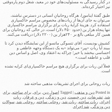
در کنار رسیدگی به مسئولیت‌های خود در معبد، شغل دوم پاره‌وقتی
نیز اختیار کرده‌اند.
طبق گفتۀ اینامورا، هرگاه روحانیانِ انسانی در دسترس نباشند،
می‌توان به جای آن‌ها از ربات‌های مخصوص مراسم خاکسپاری
استفاده کرد. هزینۀ کرایۀ ربات برای برگزاری مراسم خاکسپاری
تنها پنجاه هزار ین (حدود ۴۵۰ دلار) است، در حالی که روحانیان برای
همین کار مبلغی بالغ بر ۲۴۰هزار ین (۲۲۰۰ دلار) دریافت می‌کنند.
کشیش بودیست، آقای تتسوگی ماتسو از این نمایشگاه دیدن کرد تا
ببیند آیا رباتِ «پپر» می‌تواند «به یک دستگاه وجهه عاطفی و
احساسی ببخشد یا خیر؛ چراکه به اعتقاد وی، اصل و اساس دین
قلب و عاطفه است.»
فعلاً این ربات برای برگزاری هیچ مراسم خاکسپاری‌ای کرایه نشده
است.
ربات روحانی برای اجرای تشریفات مذهبی ساخته شد
in
Posted
دین و مذهب
|
Tagged
اصول دین
,
برای
,
برای ساخته
,
برای
شد
,
تشریفات
,
دین چیست
,
دین و زندگی
,
دین و عرفان
,
ربات
اجرای
,
ربات ساخته
,
ربات شد
,
روحانی ساخته
,
روحانی شد
,
سوالات
دین وزندگی
,
شد اجرای