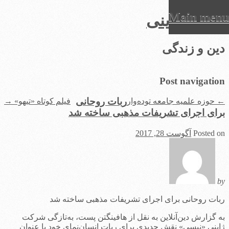
Main menu
عرفان دینی
Ski
دین و زندگی
t
conten
Post navigation
ربات روحانی
←
حوزه علمیه جامعه توده‌وار
فیلم کوتاه «تیهو»
→
برای اجرای تشریفات مذهبی ساخته شد
Posted on
آگوست 28, 2017
by
ربات روحانی برای اجرای تشریفات مذهبی ساخته شد
به گزارش دین‌آنلاین به نقل از هافینگتن پست، به‌تازگی شرکت
ژاپنیِ «نیسی» نقش جدیدی برای ربات انسان‌نمای خود با عنوان