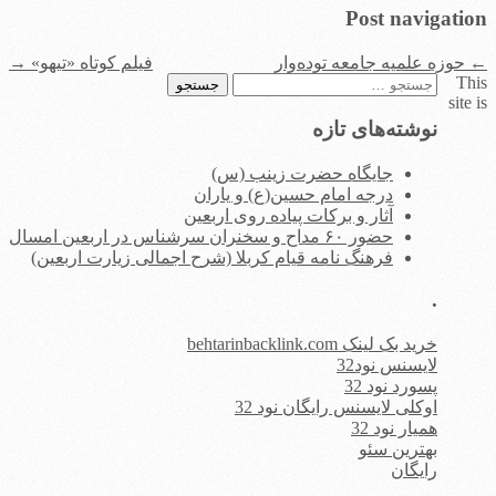
Post navigation
←
حوزه علمیه جامعه توده‌وار
فیلم کوتاه «تیهو»
→
This
جستجو
site is
برای:
نوشته‌های تازه
جایگاه حضرت زینب (س)
درجه امام حسین(ع) و یاران
آثار و برکات پیاده روی اربعین
حضور ۶۰ مداح و سخنران سرشناس در اربعین امسال
فرهنگ نامه قیام کربلا (شرح اجمالی زیارت اربعین)
.
خرید بک لینک behtarinbacklink.com
لایسنس نود32
پسورد نود 32
اوکلی لایسنس رایگان نود 32
همیار نود 32
بهترین سئو
رایگان