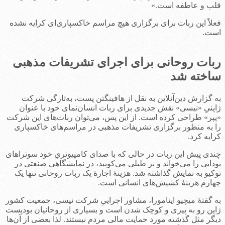
قلب و عاطفه است.»
فعلاً این ربات برای برگزاری هیچ مراسم خاکسپاری‌ای کرایه نشده
است.
ربات روحانی برای اجرای تشریفات مذهبی
ساخته شد
به گزارش دین‌آنلاین به نقل از هافینگتن پست، به‌تازگی شرکت
ژاپنیِ «نیسی» نقش جدیدی برای ربات انسان‌نمای خود با عنوان
«پپر» طراحی کرده است. از این پس، می‌توان ربات‌های این شرکت
را به منظور برگزاری تشریفات مذهبی در مراسم‌های خاکسپاری
کرایه کرد.
چندی پیش این ربات در حالی که با صدای کامپیوتریِ خود سوتراهای
بودایی را می‌خواند و بر طبلی می‌کوبید، در نمایشگاهی صنعتی در
توکیو به نمایش گذاشته شد. هزینۀ اجارۀ یک ربات روحانی تنها یک
چهارم هزینۀ کشیش‌های انسانی است.
به گفتۀ میچیو اینامورا، مشاور اجراییِ شرکت نیسی، جمعیت کشور
ژاپن رو به پیری و کوچک شدن است و بسیاری از روحانیان بودیست
دیگر مثل گذشته مورد حمایت مالی مردم نیستند. لذا بعضی از آن‌ها