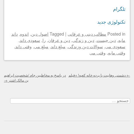
تلگرام
تکنولوژی جدید
in
Posted
مطالب دینی و عرفانی
|
Tagged
اصول دین
,
اندوه
,
داند
مایه
,
دین چیست
,
دین و زندگی
,
دین و عرفان
,
را
,
سعودی داند
,
سعودی می
,
سوالات دین وزندگی
,
مبلغ داند
,
مبلغ می
,
وقتی داند
,
وقتی مایه
,
وقتی می
Post navigation
←
دشمنی وهابیت با پرده خانه کعبه! +فیلم
در پاسخ به مخاطبین جام /شخصیت ابراهيم
بن مالک اشتر
→
جستجو
برای: