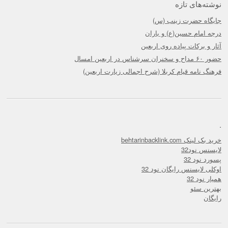
نوشته‌های تازه
جایگاه حضرت زینب (س)
درجه امام حسین(ع) و یاران
آثار و برکات پیاده روی اربعین
حضور ۶۰ مداح و سخنران سرشناس در اربعین امسال
فرهنگ نامه قیام کربلا (شرح اجمالی زیارت اربعین)
.
خرید بک لینک behtarinbacklink.com
لایسنس نود32
پسورد نود 32
اوکلی لایسنس رایگان نود 32
همیار نود 32
بهترین سئو
رایگان