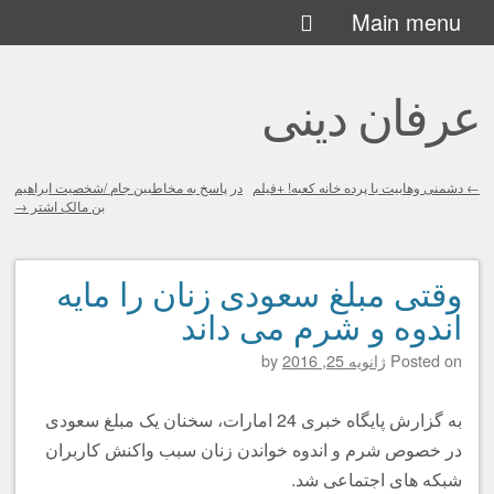
Skip
Main menu
to
content
عرفان دینی
←
دشمنی وهابیت با پرده خانه کعبه! +فیلم
در پاسخ به مخاطبین جام /شخصیت ابراهيم
بن مالک اشتر
→
Post navigation
وقتی مبلغ سعودی زنان را مایه
اندوه و شرم می داند
Posted on
ژانویه 25, 2016
by
به گزارش پایگاه خبری 24 امارات، سخنان یک مبلغ سعودی
در خصوص شرم و اندوه خواندن زنان سبب واکنش کاربران
شبکه های اجتماعی شد.