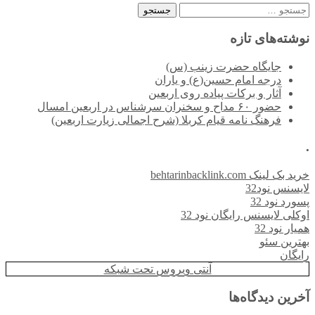
جستجو
برای:
نوشته‌های تازه
جایگاه حضرت زینب (س)
درجه امام حسین(ع) و یاران
آثار و برکات پیاده روی اربعین
حضور ۶۰ مداح و سخنران سرشناس در اربعین امسال
فرهنگ نامه قیام کربلا (شرح اجمالی زیارت اربعین)
.
خرید بک لینک behtarinbacklink.com
لایسنس نود32
پسورد نود 32
اوکلی لایسنس رایگان نود 32
همیار نود 32
بهترین سئو
رایگان
آنتی ویروس تحت شبکه
آخرین دیدگاه‌ها