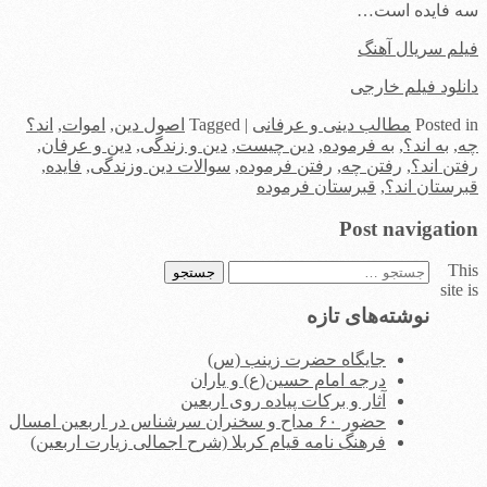
سه فایده است…
فیلم سریال آهنگ
دانلود فیلم خارجی
in
Posted
مطالب دینی و عرفانی
|
Tagged
اصول دین
,
اموات
,
اند؟
چه
,
به اند؟
,
به فرموده
,
دین چیست
,
دین و زندگی
,
دین و عرفان
,
رفتن اند؟
,
رفتن چه
,
رفتن فرموده
,
سوالات دین وزندگی
,
فایده
,
قبرستان اند؟
,
قبرستان فرموده
Post navigation
This
جستجو
site is
برای:
نوشته‌های تازه
جایگاه حضرت زینب (س)
درجه امام حسین(ع) و یاران
آثار و برکات پیاده روی اربعین
حضور ۶۰ مداح و سخنران سرشناس در اربعین امسال
فرهنگ نامه قیام کربلا (شرح اجمالی زیارت اربعین)
.