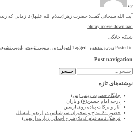
by
آیت الله سبحانی گفت: حضرت زهرا(سلام الله علیها) تا زمانی که زنده 
bluray movie download
شبکه خانگی
in
Posted
دین و مذهب
|
Tagged
اصول دین
,
بانویی تثبیت
,
بانویی تشیع
,
Post navigation
جستجو
برای:
نوشته‌های تازه
جایگاه حضرت زینب (س)
درجه امام حسین(ع) و یاران
آثار و برکات پیاده روی اربعین
حضور ۶۰ مداح و سخنران سرشناس در اربعین امسال
فرهنگ نامه قیام کربلا (شرح اجمالی زیارت اربعین)
.