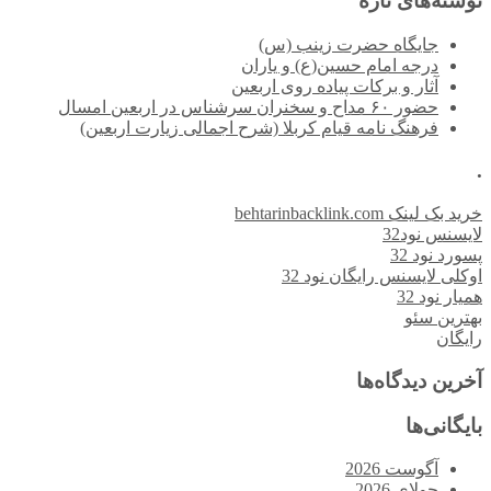
نوشته‌های تازه
جایگاه حضرت زینب (س)
درجه امام حسین(ع) و یاران
آثار و برکات پیاده روی اربعین
حضور ۶۰ مداح و سخنران سرشناس در اربعین امسال
فرهنگ نامه قیام کربلا (شرح اجمالی زیارت اربعین)
.
خرید بک لینک behtarinbacklink.com
لایسنس نود32
پسورد نود 32
اوکلی لایسنس رایگان نود 32
همیار نود 32
بهترین سئو
رایگان
آخرین دیدگاه‌ها
بایگانی‌ها
آگوست 2026
جولای 2026