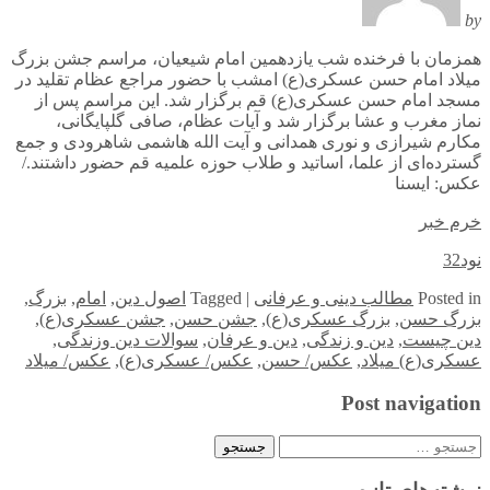
by
همزمان با فرخنده شب یازدهمین امام شیعیان، مراسم جشن بزرگ
میلاد امام حسن عسکری(ع) امشب با حضور مراجع عظام تقلید در
مسجد امام حسن عسکری(ع) قم برگزار شد. این مراسم پس از
نماز مغرب و عشا برگزار شد و آیات عظام، صافی گلپایگانی،
مکارم شیرازی و نوری همدانی و آیت الله هاشمی شاهرودی و جمع
گسترده‌ای از علما، اساتید و طلاب حوزه علمیه قم حضور داشتند./
عکس: ایسنا
خرم خبر
نود32
in
Posted
مطالب دینی و عرفانی
|
Tagged
اصول دین
,
امام
,
بزرگ
,
بزرگ حسن
,
بزرگ عسکری(ع)
,
جشن حسن
,
جشن عسکری(ع)
,
دین چیست
,
دین و زندگی
,
دین و عرفان
,
سوالات دین وزندگی
,
عسکری(ع) میلاد
,
عکس/ حسن
,
عکس/ عسکری(ع)
,
عکس/ میلاد
Post navigation
جستجو
برای: