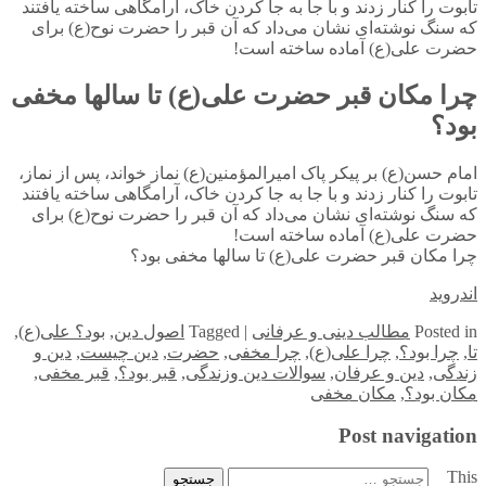
تابوت را کنار زدند و با جا به جا کردن خاک، آرامگاهی ساخته یافتند
که سنگ نوشته‌ای نشان می‌داد که آن قبر را حضرت نوح(ع) برای
حضرت علی(ع) آماده ساخته است!
چرا مکان قبر حضرت علی(ع) تا سالها مخفی
بود؟
امام حسن(ع) بر پیکر پاک امیرالمؤمنین(ع) نماز خواند، پس از نماز،
تابوت را کنار زدند و با جا به جا کردن خاک، آرامگاهی ساخته یافتند
که سنگ نوشته‌ای نشان می‌داد که آن قبر را حضرت نوح(ع) برای
حضرت علی(ع) آماده ساخته است!
چرا مکان قبر حضرت علی(ع) تا سالها مخفی بود؟
اندروید
in
Posted
مطالب دینی و عرفانی
|
Tagged
اصول دین
,
بود؟ علی(ع)
,
تا
,
چرا بود؟
,
چرا علی(ع)
,
چرا مخفی
,
حضرت
,
دین چیست
,
دین و
زندگی
,
دین و عرفان
,
سوالات دین وزندگی
,
قبر بود؟
,
قبر مخفی
,
مکان بود؟
,
مکان مخفی
Post navigation
This
جستجو