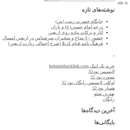
site is
برای:
نوشته‌های تازه
جایگاه حضرت زینب (س)
درجه امام حسین(ع) و یاران
آثار و برکات پیاده روی اربعین
حضور ۶۰ مداح و سخنران سرشناس در اربعین امسال
فرهنگ نامه قیام کربلا (شرح اجمالی زیارت اربعین)
.
خرید بک لینک behtarinbacklink.com
لایسنس نود32
پسورد نود 32
اوکلی لایسنس رایگان نود 32
همیار نود 32
بهترین سئو
رایگان
آخرین دیدگاه‌ها
بایگانی‌ها