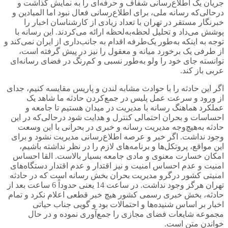
جریان یک اطلاع‌رسانی شفاف و حرفه‌ای را به نمایش گذاشت و
درحالی‌که رسانه ملی، برای اطلاع‌رسانی فعال نبود اما المیادین و
خبرنگار مستقر در تهران با تعداد زیادی از کارشناسان اخبار را
پوشش می‌داد و تحلیل لحظه‌به‌لحظه ارائه می‌کردند. این رسانه با
توجه به اینکه به‌طور یک‌طرفه اقدام به جانب‌داری از ایران نمی‌کند و
از طرفی یک برخورد میانه و معقول را نیز در پیش گرفته است،
توانسته جای خود را ولو به‌طور نسبی و کم‌رنگ در فضای رسانه‌ای
عربی باز کند.
اگر این حادثه را با حوادث مشابه لندن و پاریس مقایسه کنیم، جدای
از ورود و سرعت عمل پلیس در جمع‌کردن حادثه ما شاهد یک
عملکرد هماهنگ رسانه با مدیریت در میدان هستیم تا جامعه و
احساسات و بحران احتمالی کنترل و هدایت شود درحالی‌که در این
حادثه به‌هیچ‌وجه مدیریت رسانه و خبری در بحرانی با این وسعت
وجود نداشت. اگر خبر و عرصه اطلاع‌رسانی مدیریت نشود و برای
این مواقع، پروتکل‌ها و برنامه‌های لازم را در نظر نداشته باشیم،
امکان خسارت معنوی و مادی جامعه بسیار بالاست. القا احساس
امنیت و عدم احساس امنیت و نیز اقتدار و عدم اقتدار دستگاه‌های
امنیتی کشور درگرو مدیریت بحران بخش رسانه است که در حادثه
تهران هرگز وجود نداشت. در ساعت 14 یعنی حدوداً 6 ساعت بعد از
حادثه، بخش خبری رسمی کشور هیچ خبر قطعی اعلام نکرد و تمام
اخبار بر اساس شنیده‌ها و احتمالات بود و گویی جناب حیاتی
مجموعه شایعات فضای مجازی را جمع‌آوری نموده و در حال
خواندن متن است.