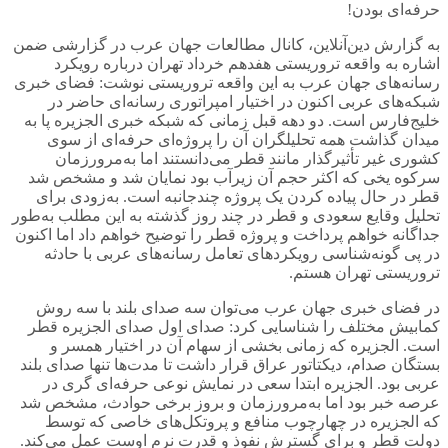
حرفه‌ای بودن!
به گزارش دین‌آنلاین، کانال مطالعات جهان عرب در گزارشی ضمن
اشاره به واقعه تروریستی هفدهم خرداد تهران درباره رویکرد
رسانه‌های جهان عرب به این واقعه تروریستی نوشت: فضای خبری
شبکه‌های عربی اکنون در اختیار امپراتوری رسانه‌ای حاضر در
خلیج‌فارس است. دو دهه قبل زمانی که شبکه خبری الجزیره پا به
میدان گذاشت همه تحلیلگران آن را پروژه‌ای حرفه‌ای از سوی
کشوری غیر تأثیرگذار مانند قطر می‌دانستند اما به‌مرورزمان
سرکوه یخی که اکثر حجم آن زیرآب بود نمایان شد و مشخص شد
قطر در حال پیاده کردن یک پروژه چندجانبه است. به‌زودی برای
تحلیل وقایع سعودی و قطر در چند روز گذشته به این مطلب به‌طور
جداگانه خواهم پرداخت و پروژه قطر را توضیح خواهم داد اما اکنون
در پی گونه‌شناسی رویکردهای تعامل رسانه‌های عربی با حادثه
تروریستی تهران هستم.
در فضای خبری جهان عرب می‌توان سه صدای بلند با سه روش
کمابیش مختلف را شناسایی کرد: صدای اول صدای الجزیره قطر
است. الجزیره که زمانی بخشی از سهام آن در اختیار همسر و
بستگان صدام، دیکتاتور عراق قرار داشت تا مدت‌ها تنها صدای بلند
عربی بود. الجزیره ابتدا سعی در نمایش نوعی حرفه‌ای گری در
عرصه خبر بود اما به‌مرورزمان و بروز برخی حوادث، مشخص شد
که الجزیره در چهارچوب منافع و پروتکل‌های خاصی که توسط
دولت قطر و برای گسترش نفوذ و قدرت نرم اوست عمل می‌کند.