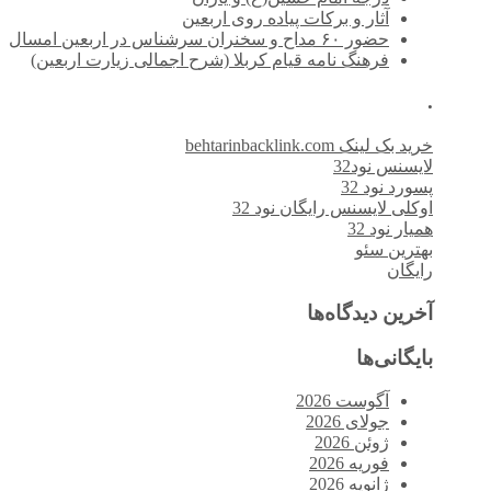
آثار و برکات پیاده روی اربعین
حضور ۶۰ مداح و سخنران سرشناس در اربعین امسال
فرهنگ نامه قیام کربلا (شرح اجمالی زیارت اربعین)
.
خرید بک لینک behtarinbacklink.com
لایسنس نود32
پسورد نود 32
اوکلی لایسنس رایگان نود 32
همیار نود 32
بهترین سئو
رایگان
آخرین دیدگاه‌ها
بایگانی‌ها
آگوست 2026
جولای 2026
ژوئن 2026
فوریه 2026
ژانویه 2026