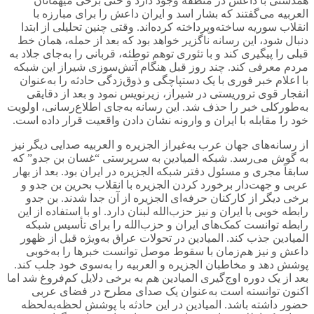
همدستی با داعش در منطقه وجود دارد و حتی برخی میهمانان
العربیه می‌گفتند که بشار اسد و ایران داعش را برای مبارزه با
انقلاب سوریه ساخته‌وپرداخته کرده‌اند. وقتی چنین تحلیلی از ابتدا
دنبال شود، این رسانه ناگزیر خواهد بود که بعد از حمله، همان خط
قبلی را پیگیری کند و با تئوری توهم توطئه، قربانی را به‌جای جلاد به
مردم معرفی کند. چند روز قبل هنگام آتش‌سوزی شیراز این شبکه
با اعلام خبر فوری با یک دستپاچگی و ذوق‌زدگی حادثه را به‌عنوان
انفجار قوی تروریستی در شیراز، زیرنویس نمود و بعد از دقایقی
به‌طورکلی خبر را حذف شد. این رسانه به‌جای اطلاع‌رسانی، اولویت
خود را مقابله با ایران و وارونه نشان دادن واقعیت قرار داده است.
از رسانه‌های جهان عرب به‌غیراز الجزیره و العربیه صدایی دیگر نیز
به گوش می‌رسد. شبکه المیادین به سرپرستی “غسان بن جدو” که
سابقاً مجری و مسئول دفتر شبکه الجزیره در ایران بود. بعد از بهار
عربی و جهت‌دار برخورد کردن الجزیره با انقلاب بحرین بن جدو و
برخی دیگر از کارکنان حرفه‌ای الجزیره از آن جدا شدند. بن جدو
رابطه خوبی با ایران و نیز حزب‌الله لبنان دارد. او با استفاده از این
رابطه توانست کمک‌های ایران و حزب‌الله را برای تأسیس شبکه
المیادین جذب کند. المیادین در تحولات عراق به‌ویژه قبل از ظهور
داعش و نیز هم‌زمان با سقوط موصل توانست خبرها را به‌خوبی
پوشش دهد و مخاطبان الجزیره و العربیه را به‌سوی خود جلب کند.
بعد از یک دوره اوج‌گیری المیادین هم به برخی دلایل کم‌فروغ شد اما
اکنون توانسته است به‌عنوان یک صدای مطرح در فضای عربی
حضور داشته باشد. المیادین در این حادثه با پوشش لحظه‌به‌لحظه