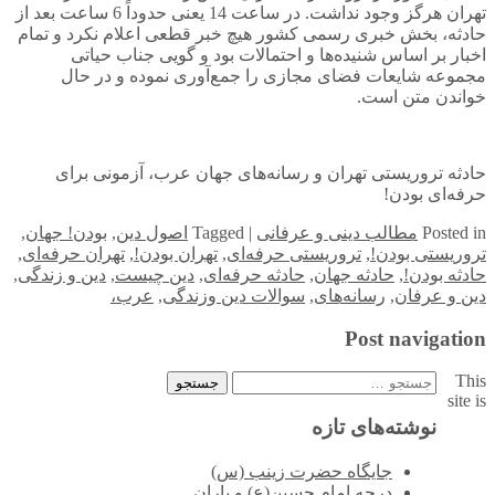
تهران هرگز وجود نداشت. در ساعت 14 یعنی حدوداً 6 ساعت بعد از
حادثه، بخش خبری رسمی کشور هیچ خبر قطعی اعلام نکرد و تمام
اخبار بر اساس شنیده‌ها و احتمالات بود و گویی جناب حیاتی
مجموعه شایعات فضای مجازی را جمع‌آوری نموده و در حال
خواندن متن است.
حادثه تروریستی تهران و رسانه‌های جهان عرب، آزمونی برای
حرفه‌ای بودن!
in
Posted
مطالب دینی و عرفانی
|
Tagged
اصول دین
,
بودن! جهان
,
تروریستی بودن!
,
تروریستی حرفه‌ای
,
تهران بودن!
,
تهران حرفه‌ای
,
حادثه بودن!
,
حادثه جهان
,
حادثه حرفه‌ای
,
دین چیست
,
دین و زندگی
,
دین و عرفان
,
رسانه‌های
,
سوالات دین وزندگی
,
عرب،
Post navigation
This
جستجو
site is
برای:
نوشته‌های تازه
جایگاه حضرت زینب (س)
درجه امام حسین(ع) و یاران