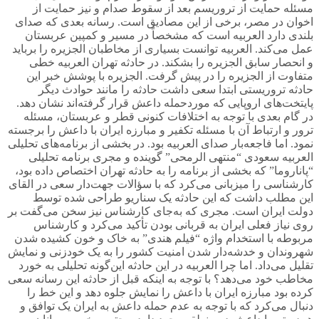
مسئله حمایت از تروریسم بعد از سقوط صدام و نیز حمایت از
اخوان در مصر، برخی از این مصادیق است. رسانه بعدی که صدای
بلندی دارد العربیه است که مشخصاً در مسیر و کمپین عربستان
عمل می‌کند. العربیه توانست بسیاری از مخاطبان الجزیره را برباید
و انحصار سابق الجزیره را بشکند. در حادثه تهران العربیه خطی
متفاوت از الجزیره را در پیش گرفت. الجزیره با پوشش خبر این
حادثه تروریستی ابتدا سعی داشت حادثه را مانند حوادث دیگر
پایتخت‌های اروپایی که موردحمله داعش قرار گرفته‌اند نشان دهد.
در گام بعدی با توجه به اختلافات کنونی قطر و عربستان، مسئله
ترور و ارتباط آن با مسئله تکفیر و مبارزه ایران با داعش را برجسته
نمود. اما فاجعه‌بار صدای العربیه بود. در بخشی از برنامه‌های تحلیلی
العربیه سعودی “منتهی الرمحی” گوینده و مجری برنامه تحلیلی
“پاناروما” که بخشی از برنامه را به حادثه تهران اختصاص داده بود،
کارشناسی را میزبانی می‌کرد که با سؤالات جهت‌دار سعی در القای
این مطلب داشت که این حادثه یک سناریو طراحی شده توسط
دولت ایران است. مجری که به‌جای کارشناس نیز سخن می‌گفت بر
روی نیاز فعلی ایران به قربانی بودن تأکید می‌کرد و کارشناس
مربوطه با استخدام واژه “فیلم هندی” به خاک و خون کشیده شدن
شهروندان و خدشه‌دار شدن امنیت کشور را به یک خودزنی و نمایش
تقلیل می‌داد. اما چرا العربیه در این حادثه این‌گونه تحلیلی به خورد
مخاطب خود می‌دهد؟ با توجه به اینکه قبل از حادثه این رسانه سعی
کرده بود مبارزه ایران با داعش را نمایش جلوه دهد و این خط را
دنبال می‌کرد که با توجه به عدم حمله داعش به ایران یک توافق و