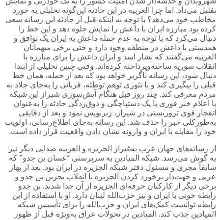
شهروندان و خدشه‌دار شدن امنیت کشور را به یک خودزنی و نمایش
تقلیل می‌داد. اما چرا العربیه در این حادثه این‌گونه تحلیلی به خورد
مخاطب خود می‌دهد؟ با توجه به اینکه قبل از حادثه این رسانه سعی
کرده بود مبارزه ایران با داعش را نمایش جلوه دهد و این خط را
دنبال می‌کرد که با توجه به عدم حمله داعش به ایران یک توافق و
همدستی با داعش در منطقه وجود دارد و حتی برخی میهمانان
العربیه می‌گفتند که بشار اسد و ایران داعش را برای مبارزه با
انقلاب سوریه ساخته‌وپرداخته کرده‌اند. وقتی چنین تحلیلی از ابتدا
دنبال شود، این رسانه ناگزیر خواهد بود که بعد از حمله، همان خط
قبلی را پیگیری کند و با تئوری توهم توطئه، قربانی را به‌جای جلاد به
مردم معرفی کند. چند روز قبل هنگام آتش‌سوزی شیراز این شبکه
با اعلام خبر فوری با یک دستپاچگی و ذوق‌زدگی حادثه را به‌عنوان
انفجار قوی تروریستی در شیراز، زیرنویس نمود و بعد از دقایقی
به‌طورکلی خبر را حذف شد. این رسانه به‌جای اطلاع‌رسانی، اولویت
خود را مقابله با ایران و وارونه نشان دادن واقعیت قرار داده است.
از رسانه‌های جهان عرب به‌غیراز الجزیره و العربیه صدایی دیگر نیز
به گوش می‌رسد. شبکه المیادین به سرپرستی “غسان بن جدو” که
سابقاً مجری و مسئول دفتر شبکه الجزیره در ایران بود. بعد از بهار
عربی و جهت‌دار برخورد کردن الجزیره با انقلاب بحرین بن جدو و
برخی دیگر از کارکنان حرفه‌ای الجزیره از آن جدا شدند. بن جدو
رابطه خوبی با ایران و نیز حزب‌الله لبنان دارد. او با استفاده از این
رابطه توانست کمک‌های ایران و حزب‌الله را برای تأسیس شبکه
المیادین جذب کند. المیادین در تحولات عراق به‌ویژه قبل از ظهور