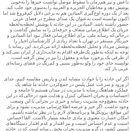
داعش و نیز هم‌زمان با سقوط موصل توانست خبرها را به‌خوبی
پوشش دهد و مخاطبان الجزیره و العربیه را به‌سوی خود جلب کند.
بعد از یک دوره اوج‌گیری المیادین هم به برخی دلایل کم‌فروغ شد اما
اکنون توانسته است به‌عنوان یک صدای مطرح در فضای عربی
حضور داشته باشد. المیادین در این حادثه با پوشش لحظه‌به‌لحظه
جریان یک اطلاع‌رسانی شفاف و حرفه‌ای را به نمایش گذاشت و
درحالی‌که رسانه ملی، برای اطلاع‌رسانی فعال نبود اما المیادین و
خبرنگار مستقر در تهران با تعداد زیادی از کارشناسان اخبار را
پوشش می‌داد و تحلیل لحظه‌به‌لحظه ارائه می‌کردند. این رسانه با
توجه به اینکه به‌طور یک‌طرفه اقدام به جانب‌داری از ایران نمی‌کند و
از طرفی یک برخورد میانه و معقول را نیز در پیش گرفته است،
توانسته جای خود را ولو به‌طور نسبی و کم‌رنگ در فضای رسانه‌ای
عربی باز کند.
اگر این حادثه را با حوادث مشابه لندن و پاریس مقایسه کنیم، جدای
از ورود و سرعت عمل پلیس در جمع‌کردن حادثه ما شاهد یک
عملکرد هماهنگ رسانه با مدیریت در میدان هستیم تا جامعه و
احساسات و بحران احتمالی کنترل و هدایت شود درحالی‌که در این
حادثه به‌هیچ‌وجه مدیریت رسانه و خبری در بحرانی با این وسعت
وجود نداشت. اگر خبر و عرصه اطلاع‌رسانی مدیریت نشود و برای
این مواقع، پروتکل‌ها و برنامه‌های لازم را در نظر نداشته باشیم،
امکان خسارت معنوی و مادی جامعه بسیار بالاست. القا احساس
امنیت و عدم احساس امنیت و نیز اقتدار و عدم اقتدار دستگاه‌های
امنیتی کشور درگرو مدیریت بحران بخش رسانه است که در حادثه