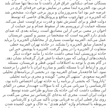
بستگان صدام، دیکتاتور عراق قرار داشت تا مدت‌ها تنها صدای بلند
عربی بود. الجزیره ابتدا سعی در نمایش نوعی حرفه‌ای گری در
عرصه خبر بود اما به‌مرورزمان و بروز برخی حوادث، مشخص شد
که الجزیره در چهارچوب منافع و پروتکل‌های خاصی که توسط
دولت قطر و برای گسترش نفوذ و قدرت نرم اوست عمل می‌کند.
مسئله حمایت از تروریسم بعد از سقوط صدام و نیز حمایت از
اخوان در مصر، برخی از این مصادیق است. رسانه بعدی که صدای
بلندی دارد العربیه است که مشخصاً در مسیر و کمپین عربستان
عمل می‌کند. العربیه توانست بسیاری از مخاطبان الجزیره را برباید
و انحصار سابق الجزیره را بشکند. در حادثه تهران العربیه خطی
متفاوت از الجزیره را در پیش گرفت. الجزیره با پوشش خبر این
حادثه تروریستی ابتدا سعی داشت حادثه را مانند حوادث دیگر
پایتخت‌های اروپایی که موردحمله داعش قرار گرفته‌اند نشان دهد.
در گام بعدی با توجه به اختلافات کنونی قطر و عربستان، مسئله
ترور و ارتباط آن با مسئله تکفیر و مبارزه ایران با داعش را برجسته
نمود. اما فاجعه‌بار صدای العربیه بود. در بخشی از برنامه‌های تحلیلی
العربیه سعودی “منتهی الرمحی” گوینده و مجری برنامه تحلیلی
“پاناروما” که بخشی از برنامه را به حادثه تهران اختصاص داده بود،
کارشناسی را میزبانی می‌کرد که با سؤالات جهت‌دار سعی در القای
این مطلب داشت که این حادثه یک سناریو طراحی شده توسط
دولت ایران است. مجری که به‌جای کارشناس نیز سخن می‌گفت بر
روی نیاز فعلی ایران به قربانی بودن تأکید می‌کرد و کارشناس
مربوطه با استخدام واژه “فیلم هندی” به خاک و خون کشیده شدن