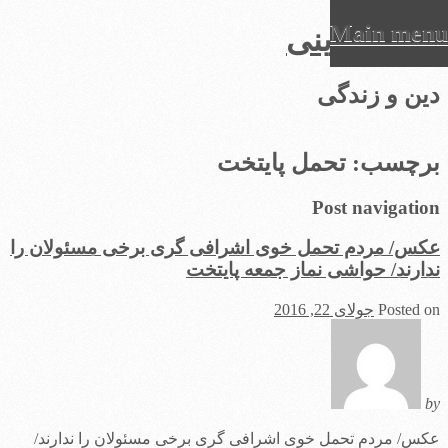
Main menu
عرفان دینی
Ski
دین و زندگی
t
conten
برچسب:
تحمل پایتخت
Post navigation
عکس/ مردم تحمل خوی اشرافی گری برخی مسئولان را
ندارند/ حواشی نماز جمعه پایتخت
Posted on
جولای 22, 2016
by
عکس/ مردم تحمل خوی اشرافی گری برخی مسئولان را ندارند/