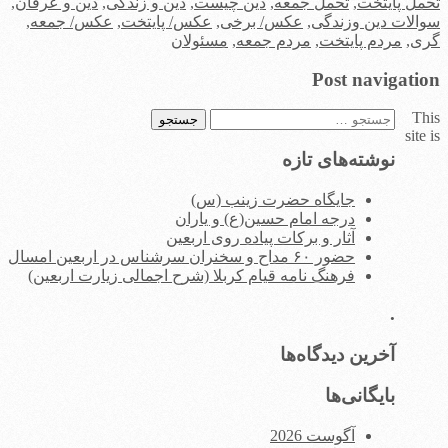
تحمل پایتخت
,
تحمل جمعه
,
دین چیست
,
دین و زندگی
,
دین و عرفان
,
سوالات دین وزندگی
,
عکس/ برخی
,
عکس/ پایتخت
,
عکس/ جمعه
,
گری
,
مردم پایتخت
,
مردم جمعه
,
مسئولان
Post navigation
This
جستجو
site is
برای:
نوشته‌های تازه
جایگاه حضرت زینب (س)
درجه امام حسین(ع) و یاران
آثار و برکات پیاده روی اربعین
حضور ۶۰ مداح و سخنران سرشناس در اربعین امسال
فرهنگ نامه قیام کربلا (شرح اجمالی زیارت اربعین)
.
آخرین دیدگاه‌ها
بایگانی‌ها
آگوست 2026