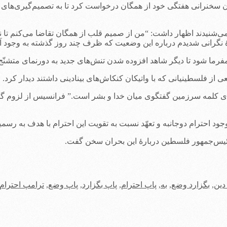
یان سخنرانی هفتگی خود از همگان درخواست کرد تا به تصمیم‌گیری‌های
شنیدند اظهار داشت: “من از صمیم قلب از همگان تقاضا می‌کنم تا نس
رۀ نگرانی شدیدم درباره این وضعیت که ظرف چند روز گذشته به وجود 
ما شود تا دیگر شاهد افزوده شدن تنش‌های جدید به دورنمای متشنّج 
ز فلسطینیانی که با واتیکان کنکاش‌های بینادینی داشتند دیدار کرد.
 کلمه سرزمین گفتگوی میان خدا و بشر است.” فرانسیس از لزوم گفت
ود احترام دوجانبه و تعهّد نسبت به تقویت این احترام با هدف به ر
رئیس‌جمهور فلسطین دربارۀ این بحران سخن گفت.
دین
,
بگزارد وضع
,
به
,
پاپ احترام
,
پاپ بگزارد
,
پاپ وضع
,
ترامپ احترام