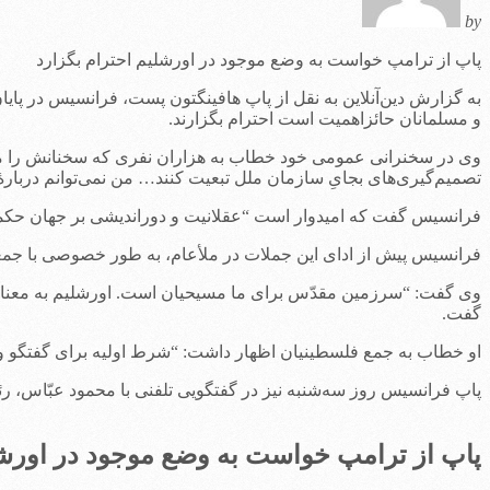
by
پاپ از ترامپ خواست به وضع موجود در اورشلیم احترام بگزارد
به گزارش دین‌آنلاین به نقل از پاپ هافینگتون پست، فرانسیس در پا
و مسلمانان حائزاهمیت است احترام بگزارند.
وی در سخنرانی عمومی خود خطاب به هزاران نفری که سخنانش را می‌
تصمیم‌گیری‌های بجایِ سازمان ملل تبعیت کنند… من نمی‌توانم دربا
فرانسیس گفت که امیدوار است “عقلانیت و دوراندیشی بر جهان حکمفر
فرانسیس پیش از ادای این جملات در ملأعام، به طور خصوصی با جمعی ا
وی گفت: “سرزمین مقدّس برای ما مسیحیان است. اورشلیم به معنای
گفت.
او خطاب به جمع فلسطینیان اظهار داشت: “شرط اولیه برای گفتگو وج
پاپ فرانسیس روز سه‌شنبه نیز در گفتگویی تلفنی با محمود عبّاس، 
پاپ از ترامپ خواست به وضع موجود در اورشل