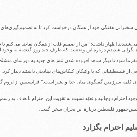
یان سخنرانی هفتگی خود از همگان درخواست کرد تا به تصمیم‌گیری‌های
شنیدند اظهار داشت: “من از صمیم قلب از همگان تقاضا می‌کنم تا نس
رۀ نگرانی شدیدم درباره این وضعیت که ظرف چند روز گذشته به وجود 
ما شود تا دیگر شاهد افزوده شدن تنش‌های جدید به دورنمای متشنّج 
ز فلسطینیانی که با واتیکان کنکاش‌های بینادینی داشتند دیدار کرد.
 کلمه سرزمین گفتگوی میان خدا و بشر است.” فرانسیس از لزوم گفت
ود احترام دوجانبه و تعهّد نسبت به تقویت این احترام با هدف به ر
رئیس‌جمهور فلسطین دربارۀ این بحران سخن گفت.
یم احترام بگزارد