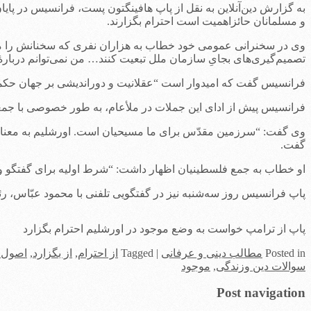
به گزارش دین‌آنلاین به نقل از پاپ هافینگتون پست، فرانسیس در پا
و مسلمانان حائزاهمیت است احترام بگزارند.
وی در سخنرانی عمومی خود خطاب به هزاران نفری که سخنانش را می‌
تصمیم‌گیری‌های بجایِ سازمان ملل تبعیت کنند… من نمی‌توانم دربا
فرانسیس گفت که امیدوار است “عقلانیت و دوراندیشی بر جهان حکمفر
فرانسیس پیش از ادای این جملات در ملأعام، به طور خصوصی با جمعی ا
وی گفت: “سرزمین مقدّس برای ما مسیحیان است. اورشلیم به معنای
گفت.
او خطاب به جمع فلسطینیان اظهار داشت: “شرط اولیه برای گفتگو وج
پاپ فرانسیس روز سه‌شنبه نیز در گفتگویی تلفنی با محمود عبّاس، 
پاپ از ترامپ خواست به وضع موجود در اورشلیم احترام بگزارد
in
Posted
مطالب دینی و عرفانی
|
Tagged
از احترام
,
از بگزارد
,
اصول 
سوالات دین وزندگی
,
موجود
Post navigation