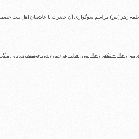
 فاطمه زهرا(س) مراسم سوگواری آن حضرت با عاشقان اهل بیت ع
رمین
,
حال +عکس
,
حال بین
,
حال زهرا(س)
,
دین چیست
,
دین و زندگی