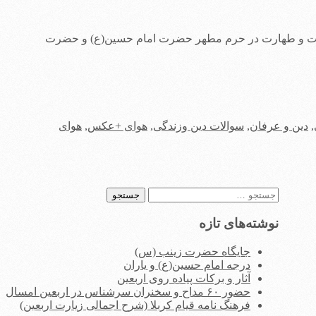
صمت و طهارت در حرم مطهر حضرت امام حسین(ع) و حضرت
,
دین و عرفان
,
سوالات دین وزندگی
,
هوای +عکس
,
هوای
جستجو
برای:
نوشته‌های تازه
جایگاه حضرت زینب (س)
درجه امام حسین(ع) و یاران
آثار و برکات پیاده روی اربعین
حضور ۶۰ مداح و سخنران سرشناس در اربعین امسال
فرهنگ نامه قیام کربلا (شرح اجمالی زیارت اربعین)