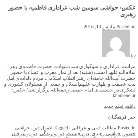
عکس/ حواشی سومین شب عزاداری فاطمیه با حضور
رهبری
Posted on
مارس 13, 2016
by
مراسم عزاداری و سوگواری شب شهادت حضرت فاطمه‌ی زهرا
سلام‌الله‌علیها امشب (شنبه) بعد از نماز مغرب و عشاء با حضور
حضرت آیت‌الله خامنه‌ای رهبر انقلاب اسلامی، مردم دلداده‌ی اهل
بیت عصمت و طهارت علیهم‌السلام و جمعی از مسئولان کشوری و
لشکری در حسینیه‌ی امام خمینی رحمه‌الله برگزار شد./ عکس:
khamenei.ir
دانلود فیلم جدید
خبر فرهنگیان
in
Posted
مطالب دینی و عرفانی
|
Tagged
اصول دین
,
حواشی
حضور
,
حواشی رهبری
,
دین چیست
,
دین و زندگی
,
دین و عرفان
,