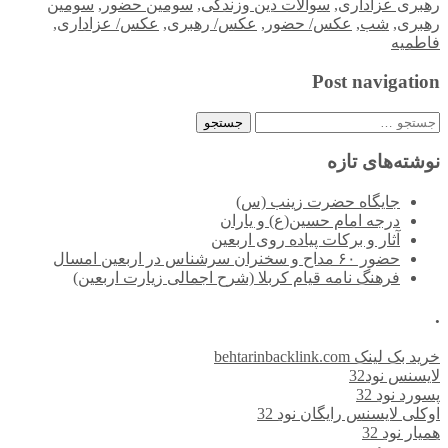
رهبری عزاداری
,
سوالات دین وزندگی
,
سومین حضور
,
سومین
رهبری
,
شب
,
عکس/ حضور
,
عکس/ رهبری
,
عکس/ عزاداری
,
فاطمیه
Post navigation
جستجو
برای:
نوشته‌های تازه
جایگاه حضرت زینب (س)
درجه امام حسین(ع) و یاران
آثار و برکات پیاده روی اربعین
حضور ۶۰ مداح و سخنران سرشناس در اربعین امسال
فرهنگ نامه قیام کربلا (شرح اجمالی زیارت اربعین)
.
خرید بک لینک behtarinbacklink.com
لایسنس نود32
پسورد نود 32
اوکلی لایسنس رایگان نود 32
همیار نود 32