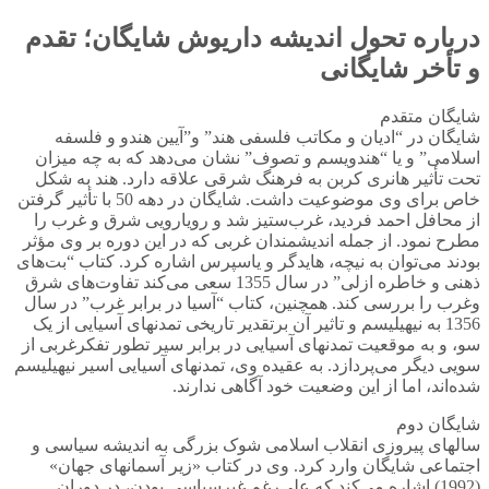
درباره تحول اندیشه داریوش شایگان؛ تقدم
و تأخر شایگانی
شایگان متقدم
شایگان در “ادیان و مکاتب فلسفی هند” و”آیین هندو و فلسفه
اسلامی” و یا “هندویسم و تصوف” نشان می‌دهد که به چه میزان
تحت تأثیر هانری کربن به فرهنگ شرقی علاقه دارد. هند به شکل
خاص برای وی موضوعیت داشت. شایگان در دهه 50 با تأثیر گرفتن
از محافل احمد فردید، غرب‌ستیز شد و رویارویی شرق و غرب را
مطرح نمود. از جمله اندیشمندان غربی که در این دوره بر وی مؤثر
بودند می‌توان به نیچه، هایدگر و یاسپرس اشاره کرد. کتاب “بت‌های
ذهنی و خاطره ازلی‌” در سال 1355 سعی می‌کند تفاوت‌های شرق
وغرب را بررسی کند. همچنین، کتاب “آسیا در برابر غرب” در سال
1356 به نیهیلیسم و تاثیر آن برتقدیر تاریخی تمدنهای آسیایی از یک
سو، و به موقعیت تمدنهای آسیایی در برابر سیر تطور تفکرغربی از
سویی دیگر می‌پردازد. به عقیده وی، تمدنهای آسیایی اسیر نیهیلیسم
شده‌اند، اما از این وضعیت خود آگاهی ندارند.
شایگان دوم
سالهای پیروزی انقلاب اسلامی شوک بزرگی به اندیشه سیاسی و
اجتماعی شایگان وارد کرد. وی در کتاب «زیر آسمانهای جهان»
(1992) اشاره می‌کند که علی‌رغم غیرسیاسی بودن، در دوران