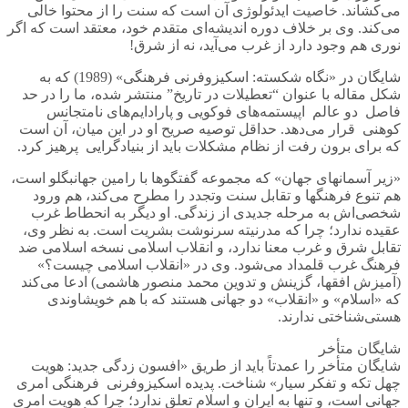
می‌کشاند. خاصیت ایدئولوژی آن است که سنت را از محتوا خالی
می‌کند. وی بر خلاف دوره اندیشه‌ای متقدم خود، معتقد است که اگر
نوری هم وجود دارد از غرب می‌آید، نه از شرق!
شایگان در «نگاه شکسته: اسکیزوفرنی فرهنگی» (1989) که به
شکل مقاله با عنوان “تعطیلات در تاریخ” منتشر شده، ما را در حد
فاصل دو عالم اپیستمه‌های فوکویی و پارادایم‌های نامتجانس
کوهنی قرار می‌دهد. حداقل توصیه صریح او در این میان، آن است
که برای برون رفت از نظام مشکلات باید از بنیادگرایی پرهیز کرد.
«زیر آسمانهای جهان» که مجموعه گفتگوها با رامین جهانبگلو است،
هم تنوع فرهنگها و تقابل سنت وتجدد را مطرح می‌کند، هم ورود
شخصی‌اش به مرحله جدیدی از زندگی. او دیگر به انحطاط غرب
عقیده ندارد؛ چرا که مدرنیته سرنوشت بشریت است. به نظر وی،
تقابل شرق و غرب معنا ندارد، و انقلاب اسلامی نسخه اسلامی ضد
فرهنگ غرب قلمداد می‌شود. وی در «انقلاب اسلامی چیست؟»
(آمیزش افقها، گزینش و تدوین محمد منصور هاشمی) ادعا می‌کند
که «اسلام» و «انقلاب» دو جهانی هستند که با هم خویشاوندی
هستی‌شناختی ندارند.
شایگان متأخر
شایگان متأخر را عمدتاً باید از طریق «افسون زدگی جدید: هویت
چهل تکه و تفکر سیار» شناخت. پدیده اسکیزوفرنی فرهنگی امری
جهانی است، و تنها به ایران و اسلام تعلق ندارد؛ چرا که هویت امری