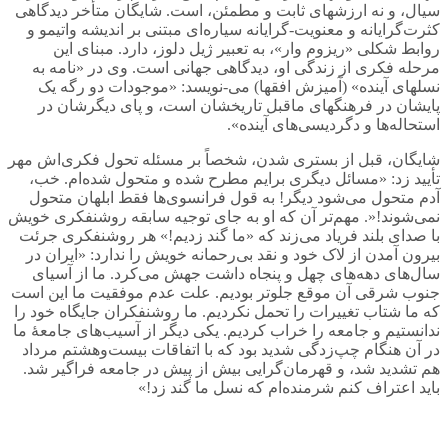
سیال، و نه ارزشهای ثابت و مطمئن، است. شایگان متأخر دیدگاهی
کثرت‌گرایانه و معنویت-گرایانه سیاره‌ای مبتنی بر اندیشه واتیمو و
روابط شکلی «ریزوم وار»، به تعبیر ژیل دلوز، دارد. مبنای این
مرحله فکری از زندگی او، دیدگاهی جهانی است. وی در «نامه به
نسلهای آینده» (آمیزش افقها) می-نویسد: «موجودات دو رگه یک
پایشان در فرهنگهای ماقبل تاریخشان است، و پای دیگرشان در
استحاله‌ها و دگردیسی‌های آینده».
شایگان، قبل از بستری شدن، شخصاً بر مسئله تحول فکری‌اش مهر
تأیید زد: «مسائل دیگری برایم مطرح شده و متحول شده‌ام. خب،
آدم متحول می‌شود دیگر! به قول فرانسوی‌ها فقط ابلهان متحول
نمی‌شوند!«. مهم‌تر آن که او به جای توجیه سابقه روشنفکری خویش
با صدای بلند فریاد می‌زند که «ما گند زدیم!» هر روشنفکری جرئت
بیرون آمدن از لاک خود و نقد بی‌رحمانه خویش را ندارد: «ایران در
سال‌های دهه‌های چهل و پنجاه داشت جهش می‌کرد. ما از آسیای
جنوب شرقی آن موقع جلوتر بودیم. علت عدم موفقیت ما این است
که ما شتاب تغییرات را تحمل نکردیم. ما روشنفکران جایگاه خود را
ندانستیم و جامعه را خراب کردیم. یکی دیگر از آسیب‌های جامعۀ ما
در آن هنگام چپ‌زدگی شدید بود که با اتفاقات بیست‌وهشتم مرداد
هم تشدید شد، و قهرمان‌گرایی بیش از پیش در جامعه فراگیر شد.
باید اعتراف کنم شرمنده‌ام که نسل ما گند زد!»