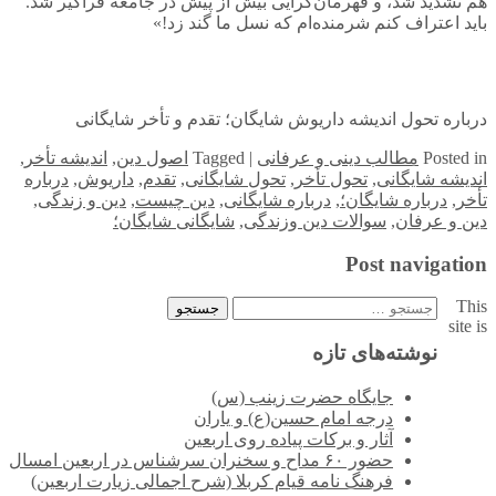
هم تشدید شد، و قهرمان‌گرایی بیش از پیش در جامعه فراگیر شد.
باید اعتراف کنم شرمنده‌ام که نسل ما گند زد!»
درباره تحول اندیشه داریوش شایگان؛ تقدم و تأخر شایگانی
in
Posted
مطالب دینی و عرفانی
|
Tagged
اصول دین
,
اندیشه تأخر
,
اندیشه شایگانی
,
تحول تأخر
,
تحول شایگانی
,
تقدم
,
داریوش
,
درباره
تأخر
,
درباره شایگان؛
,
درباره شایگانی
,
دین چیست
,
دین و زندگی
,
دین و عرفان
,
سوالات دین وزندگی
,
شایگانی شایگان؛
Post navigation
This
جستجو
site is
برای:
نوشته‌های تازه
جایگاه حضرت زینب (س)
درجه امام حسین(ع) و یاران
آثار و برکات پیاده روی اربعین
حضور ۶۰ مداح و سخنران سرشناس در اربعین امسال
فرهنگ نامه قیام کربلا (شرح اجمالی زیارت اربعین)