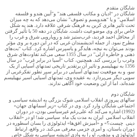
شایگان متقدم
شایگان در “ادیان و مکاتب فلسفی هند” و”آیین هندو و فلسفه
اسلامی” و یا “هندویسم و تصوف” نشان می‌دهد که به چه میزان
تحت تأثیر هانری کربن به فرهنگ شرقی علاقه دارد. هند به شکل
خاص برای وی موضوعیت داشت. شایگان در دهه 50 با تأثیر گرفتن
از محافل احمد فردید، غرب‌ستیز شد و رویارویی شرق و غرب را
مطرح نمود. از جمله اندیشمندان غربی که در این دوره بر وی مؤثر
بودند می‌توان به نیچه، هایدگر و یاسپرس اشاره کرد. کتاب “بت‌های
ذهنی و خاطره ازلی‌” در سال 1355 سعی می‌کند تفاوت‌های شرق
وغرب را بررسی کند. همچنین، کتاب “آسیا در برابر غرب” در سال
1356 به نیهیلیسم و تاثیر آن برتقدیر تاریخی تمدنهای آسیایی از یک
سو، و به موقعیت تمدنهای آسیایی در برابر سیر تطور تفکرغربی از
سویی دیگر می‌پردازد. به عقیده وی، تمدنهای آسیایی اسیر نیهیلیسم
شده‌اند، اما از این وضعیت خود آگاهی ندارند.
شایگان دوم
سالهای پیروزی انقلاب اسلامی شوک بزرگی به اندیشه سیاسی و
اجتماعی شایگان وارد کرد. وی در کتاب «زیر آسمانهای جهان»
(1992) اشاره می‌کند که علی‌رغم غیرسیاسی بودن، در دوران
انقلاب اسلامی ایران به مدت یک ماه سیاسی شد! او در «انقلاب
دینی چیست؟» و «آمیزش افق‌ها» ایدئولوژی را بسان اسطوره در
دوران باستان، و امری جزمی معرفی می‌کند. در واقع، ارتباط
ایدئولوژی و مذهب، او را به وادی اندیشه سیاسی به شکل خاص