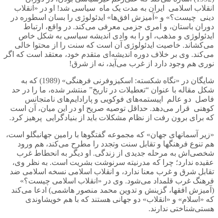
انقلاب اسلامی ایران به مدت یک ماه سیاسی شد! او در «انقلاب
دینی چیست؟» و «آمیزش افق‌ها» ایدئولوژی را بسان اسطوره در
دوران باستان، و امری جزمی معرفی می‌کند. در واقع، ارتباط
ایدئولوژی و مذهب، او را به وادی اندیشه سیاسی به شکل خاص
می‌کشاند. خاصیت ایدئولوژی آن است که سنت را از محتوا خالی
می‌کند. وی بر خلاف دوره اندیشه‌ای متقدم خود، معتقد است که اگر
نوری هم وجود دارد از غرب می‌آید، نه از شرق!
شایگان در «نگاه شکسته: اسکیزوفرنی فرهنگی» (1989) که به
شکل مقاله با عنوان “تعطیلات در تاریخ” منتشر شده، ما را در حد
فاصل دو عالم اپیستمه‌های فوکویی و پارادایم‌های نامتجانس
کوهنی قرار می‌دهد. حداقل توصیه صریح او در این میان، آن است
که برای برون رفت از نظام مشکلات باید از بنیادگرایی پرهیز کرد.
«زیر آسمانهای جهان» که مجموعه گفتگوها با رامین جهانبگلو است،
هم تنوع فرهنگها و تقابل سنت وتجدد را مطرح می‌کند، هم ورود
شخصی‌اش به مرحله جدیدی از زندگی. او دیگر به انحطاط غرب
عقیده ندارد؛ چرا که مدرنیته سرنوشت بشریت است. به نظر وی،
تقابل شرق و غرب معنا ندارد، و انقلاب اسلامی نسخه اسلامی ضد
فرهنگ غرب قلمداد می‌شود. وی در «انقلاب اسلامی چیست؟»
(آمیزش افقها، گزینش و تدوین محمد منصور هاشمی) ادعا می‌کند
که «اسلام» و «انقلاب» دو جهانی هستند که با هم خویشاوندی
هستی‌شناختی ندارند.