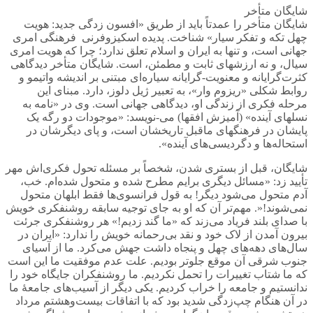
شایگان متأخر
شایگان متأخر را عمدتاً باید از طریق «افسون زدگی جدید: هویت
چهل تکه و تفکر سیار» شناخت. پدیده اسکیزوفرنی فرهنگی امری
جهانی است، و تنها به ایران و اسلام تعلق ندارد؛ چرا که هویت امری
سیال، و نه ارزشهای ثابت و مطمئن، است. شایگان متأخر دیدگاهی
کثرت‌گرایانه و معنویت-گرایانه سیاره‌ای مبتنی بر اندیشه واتیمو و
روابط شکلی «ریزوم وار»، به تعبیر ژیل دلوز، دارد. مبنای این
مرحله فکری از زندگی او، دیدگاهی جهانی است. وی در «نامه به
نسلهای آینده» (آمیزش افقها) می-نویسد: «موجودات دو رگه یک
پایشان در فرهنگهای ماقبل تاریخشان است، و پای دیگرشان در
استحاله‌ها و دگردیسی‌های آینده».
شایگان، قبل از بستری شدن، شخصاً بر مسئله تحول فکری‌اش مهر
تأیید زد: «مسائل دیگری برایم مطرح شده و متحول شده‌ام. خب،
آدم متحول می‌شود دیگر! به قول فرانسوی‌ها فقط ابلهان متحول
نمی‌شوند!«. مهم‌تر آن که او به جای توجیه سابقه روشنفکری خویش
با صدای بلند فریاد می‌زند که «ما گند زدیم!» هر روشنفکری جرئت
بیرون آمدن از لاک خود و نقد بی‌رحمانه خویش را ندارد: «ایران در
سال‌های دهه‌های چهل و پنجاه داشت جهش می‌کرد. ما از آسیای
جنوب شرقی آن موقع جلوتر بودیم. علت عدم موفقیت ما این است
که ما شتاب تغییرات را تحمل نکردیم. ما روشنفکران جایگاه خود را
ندانستیم و جامعه را خراب کردیم. یکی دیگر از آسیب‌های جامعۀ ما
در آن هنگام چپ‌زدگی شدید بود که با اتفاقات بیست‌وهشتم مرداد