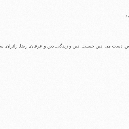
د.
س
,
دست می
,
دین چیست
,
دین و زندگی
,
دین و عرفان
,
رضا
,
زائران
,
سه