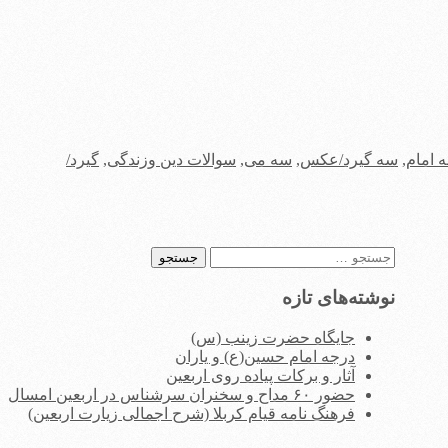
 امام
,
سه گیرد/عکس
,
سه می
,
سوالات دین وزندگی
,
گیرد/
جستجو
برای:
نوشته‌های تازه
جایگاه حضرت زینب (س)
درجه امام حسین(ع) و یاران
آثار و برکات پیاده روی اربعین
حضور ۶۰ مداح و سخنران سرشناس در اربعین امسال
فرهنگ نامه قیام کربلا (شرح اجمالی زیارت اربعین)