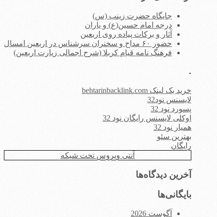
جایگاه حضرت زینب (س)
درجه امام حسین(ع) و یاران
آثار و برکات پیاده روی اربعین
حضور ۶۰ مداح و سخنران سرشناس در اربعین امسال
فرهنگ نامه قیام کربلا (شرح اجمالی زیارت اربعین)
.
خرید بک لینک behtarinbacklink.com
لایسنس نود32
پسورد نود 32
اوکلی لایسنس رایگان نود 32
همیار نود 32
بهترین سئو
رایگان
آنتی ویروس تحت شبکه
آخرین دیدگاه‌ها
بایگانی‌ها
آگوست 2026