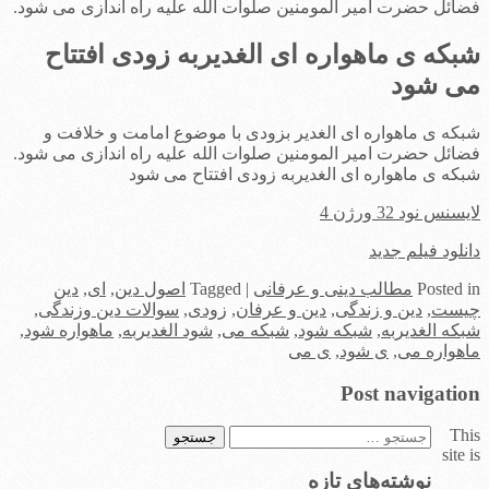
فضائل حضرت امیر المومنین صلوات الله علیه راه اندازی می شود.
شبکه ی ماهواره ای الغدیربه زودی افتتاح
می شود
شبکه ی ماهواره ای الغدیر بزودی با موضوع امامت و خلافت و
فضائل حضرت امیر المومنین صلوات الله علیه راه اندازی می شود.
شبکه ی ماهواره ای الغدیربه زودی افتتاح می شود
لایسنس نود 32 ورژن 4
دانلود فیلم جدید
in
Posted
مطالب دینی و عرفانی
|
Tagged
اصول دین
,
ای
,
دین
چیست
,
دین و زندگی
,
دین و عرفان
,
زودی
,
سوالات دین وزندگی
,
شبکه الغدیربه
,
شبکه شود
,
شبکه می
,
شود الغدیربه
,
ماهواره شود
,
ماهواره می
,
ی شود
,
ی می
Post navigation
This
جستجو
site is
برای:
نوشته‌های تازه