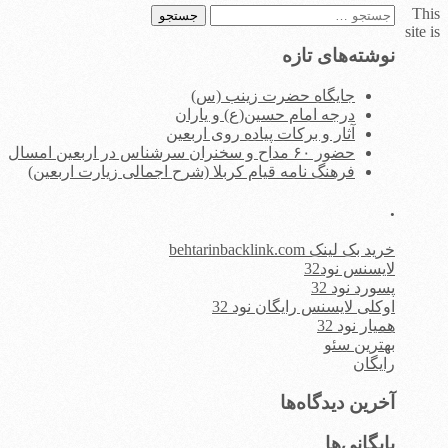
This
جستجو
site is
برای:
نوشته‌های تازه
جایگاه حضرت زینب (س)
درجه امام حسین(ع) و یاران
آثار و برکات پیاده روی اربعین
حضور ۶۰ مداح و سخنران سرشناس در اربعین امسال
فرهنگ نامه قیام کربلا (شرح اجمالی زیارت اربعین)
.
خرید بک لینک behtarinbacklink.com
لایسنس نود32
پسورد نود 32
اوکلی لایسنس رایگان نود 32
همیار نود 32
بهترین سئو
رایگان
آخرین دیدگاه‌ها
بایگانی‌ها