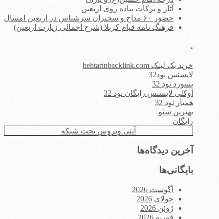
آثار و برکات پیاده روی اربعین
حضور ۶۰ مداح و سخنران سرشناس در اربعین امسال
فرهنگ نامه قیام کربلا (شرح اجمالی زیارت اربعین)
.
خرید بک لینک behtarinbacklink.com
لایسنس نود32
پسورد نود 32
اوکلی لایسنس رایگان نود 32
همیار نود 32
بهترین سئو
رایگان
آنتی ویروس تحت شبکه
آخرین دیدگاه‌ها
بایگانی‌ها
آگوست 2026
جولای 2026
ژوئن 2026
فوریه 2026