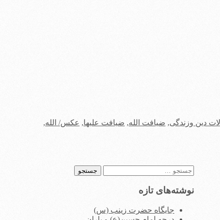
ات دین وزندگی
,
ضیافت الله
,
ضیافت علیها
,
عکس/ الله
,
جستجو
برای:
نوشته‌های تازه
جایگاه حضرت زینب (س)
درجه امام حسین(ع) و یاران