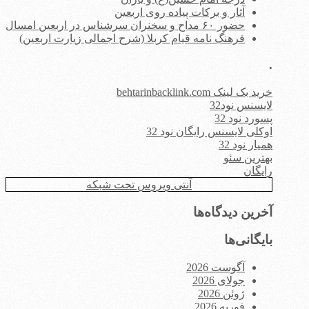
آثار و برکات پیاده روی اربعین
حضور ۶۰ مداح و سخنران سرشناس در اربعین امسال
فرهنگ نامه قیام کربلا (شرح اجمالی زیارت اربعین)
.
خرید بک لینک behtarinbacklink.com
لایسنس نود32
پسورد نود 32
اوکلی لایسنس رایگان نود 32
همیار نود 32
بهترین سئو
رایگان
آنتی ویروس تحت شبکه
آخرین دیدگاه‌ها
بایگانی‌ها
آگوست 2026
جولای 2026
ژوئن 2026
فوریه 2026