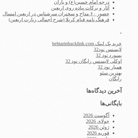
درجه امام حسین(ع) و یاران
آثار و برکات پیاده روی اربعین
حضور ۶۰ مداح و سخنران سرشناس در اربعین امسال
فرهنگ نامه قیام کربلا (شرح اجمالی زیارت اربعین)
.
خرید بک لینک behtarinbacklink.com
لایسنس نود32
پسورد نود 32
اوکلی لایسنس رایگان نود 32
همیار نود 32
بهترین سئو
رایگان
آخرین دیدگاه‌ها
بایگانی‌ها
آگوست 2026
جولای 2026
ژوئن 2026
فوریه 2026