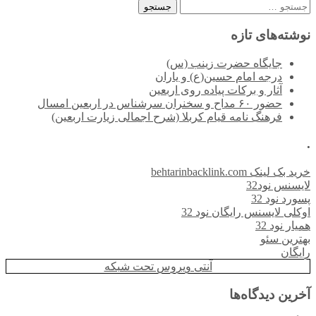
جستجو
برای:
نوشته‌های تازه
جایگاه حضرت زینب (س)
درجه امام حسین(ع) و یاران
آثار و برکات پیاده روی اربعین
حضور ۶۰ مداح و سخنران سرشناس در اربعین امسال
فرهنگ نامه قیام کربلا (شرح اجمالی زیارت اربعین)
.
خرید بک لینک behtarinbacklink.com
لایسنس نود32
پسورد نود 32
اوکلی لایسنس رایگان نود 32
همیار نود 32
بهترین سئو
رایگان
آنتی ویروس تحت شبکه
آخرین دیدگاه‌ها