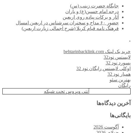
جایگاه حضرت زینب (س)
درجه امام حسین(ع) و یاران
آثار و برکات پیاده روی اربعین
حضور ۶۰ مداح و سخنران سرشناس در اربعین امسال
فرهنگ نامه قیام کربلا (شرح اجمالی زیارت اربعین)
.
خرید بک لینک behtarinbacklink.com
لایسنس نود32
پسورد نود 32
اوکلی لایسنس رایگان نود 32
همیار نود 32
بهترین سئو
رایگان
آنتی ویروس تحت شبکه
آخرین دیدگاه‌ها
بایگانی‌ها
آگوست 2026
جولای 2026