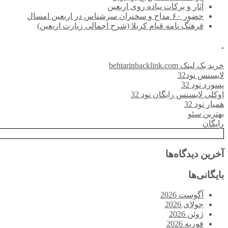
آثار و برکات پیاده روی اربعین
حضور ۶۰ مداح و سخنران سرشناس در اربعین امسال
فرهنگ نامه قیام کربلا (شرح اجمالی زیارت اربعین)
.
خرید بک لینک behtarinbacklink.com
لایسنس نود32
پسورد نود 32
اوکلی لایسنس رایگان نود 32
همیار نود 32
بهترین سئو
رایگان
آخرین دیدگاه‌ها
بایگانی‌ها
آگوست 2026
جولای 2026
ژوئن 2026
فوریه 2026