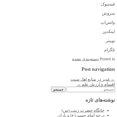
فیسبوک
سروش
واتس‌اپ
لینکدین
توییتر
تلگرام
in
Posted
دسته‌بندی نشده
Post navigation
←
غدیر در منابع اهل سنت
اقسام و ارزش علم
→
جستجو
برای:
نوشته‌های تازه
جایگاه حضرت زینب (س)
درجه امام حسین(ع) و یاران