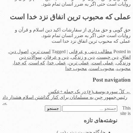
روایات است حتی اگر به ضرر انسان تمام شود.
عملی که محبوب ترین انفاق نزد خدا است
حق گویی و حق مداری از سفارشات اکید دین اسلام و قرآن و
روایات است حتی اگر به ضرر انسان تمام شود.
عملی که محبوب ترین انفاق نزد خدا است
in
Posted
مطالب دینی و عرفانی
|
Tagged
است ترین
,
اصول دین
,
انفاق
,
دین چیست
,
دین و زندگی
,
دین و عرفان
,
سوالات دین
وزندگی
,
عملی است
,
عملی ترین
,
عملی خدا
,
که است
,
که خدا
,
محبوب
,
محبوب است
,
محبوب خدا
Post navigation
←
کلّ سوره یوسف(ع) در یک جمله +عکس
رئیس‌جمهور چین به مسلمانان برای کنار گذاشتن اسلام هشدار داد
→
This
جستجو
site is
برای:
نوشته‌های تازه
جایگاه حضرت زینب (س)