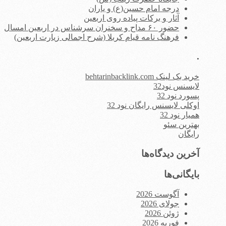
درجه امام حسین(ع) و یاران
آثار و برکات پیاده روی اربعین
حضور ۶۰ مداح و سخنران سرشناس در اربعین امسال
فرهنگ نامه قیام کربلا (شرح اجمالی زیارت اربعین)
.
خرید بک لینک behtarinbacklink.com
لایسنس نود32
پسورد نود 32
اوکلی لایسنس رایگان نود 32
همیار نود 32
بهترین سئو
رایگان
آخرین دیدگاه‌ها
بایگانی‌ها
آگوست 2026
جولای 2026
ژوئن 2026
فوریه 2026