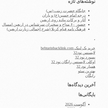
نوشته‌های تازه
جایگاه حضرت زینب (س)
درجه امام حسین(ع) و یاران
آثار و برکات پیاده روی اربعین
حضور ۶۰ مداح و سخنران سرشناس در اربعین امسال
فرهنگ نامه قیام کربلا (شرح اجمالی زیارت اربعین)
.
خرید بک لینک behtarinbacklink.com
لایسنس نود32
پسورد نود 32
اوکلی لایسنس رایگان نود 32
همیار نود 32
بهترین سئو
رایگان
آخرین دیدگاه‌ها
بایگانی‌ها
آگوست 2026