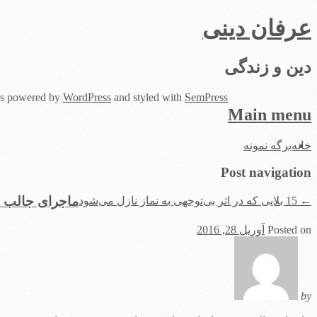
عرفان دینی
دین و زندگی
 is powered by
WordPress
and styled with
SemPress
Main menu
Skip
خانه
برگه نمونه
to
content
Post navigation
ماجرای جالب د
←
15 بلایی که در اثر بی‌توجهی به نماز نازل می‌شود
Posted on
آوریل 28, 2016
by