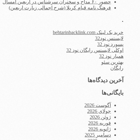
حضور ۶۰ مداح و سخنران سرشناس در اربعین امسال
فرهنگ نامه قیام کربلا (شرح اجمالی زیارت اربعین)
.
خرید بک لینک behtarinbacklink.com
لایسنس نود32
پسورد نود 32
اوکلی لایسنس رایگان نود 32
همیار نود 32
بهترین سئو
رایگان
آخرین دیدگاه‌ها
بایگانی‌ها
آگوست 2026
جولای 2026
ژوئن 2026
فوریه 2026
ژانویه 2026
دسامبر 2025