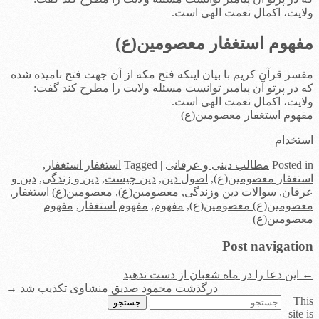
ولایت، اکمال نعمت الهی است.
مفهوم استغفار معصومین(ع)
مفسر قرآن کریم با بیان اینکه فتح مکه از آن جهت فتح نامیده شده
که در پرتو آن پیامبر توانست مسئله ولایت را مطرح کند گفت:
ولایت، اکمال نعمت الهی است.
مفهوم استغفار معصومین(ع)
استخدام
in
Posted
مطالب دینی و عرفانی
|
Tagged
استغفار استغفار
,
استغفار معصومین(ع)
,
اصول دین
,
دین چیست
,
دین و زندگی
,
دین و
عرفان
,
سوالات دین وزندگی
,
معصومین(ع)
,
معصومین(ع) استغفار
,
معصومین(ع) معصومین(ع)
,
مفهوم
,
مفهوم استغفار
,
مفهوم
معصومین(ع)
Post navigation
←
این دعا را در ماه شعبان از دست ندهید
درگذشت محمود صدیق منشاوی تکذیب شد
→
This
جستجو
site is
برای: