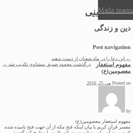
Main menu
عرفان دینی
Ski
دین و زندگی
t
conten
Post navigation
←
این دعا را در ماه شعبان از دست ندهید
مفهوم استغفار
درگذشت محمود صدیق منشاوی تکذیب شد
→
معصومین(ع)
Posted on
می 25, 2016
by
مفهوم استغفار معصومین(ع)
مفسر قرآن کریم با بیان اینکه فتح مکه از آن جهت فتح نامیده شده
که در پرتو آن پیامبر توانست مسئله ولایت را مطرح کند گفت: