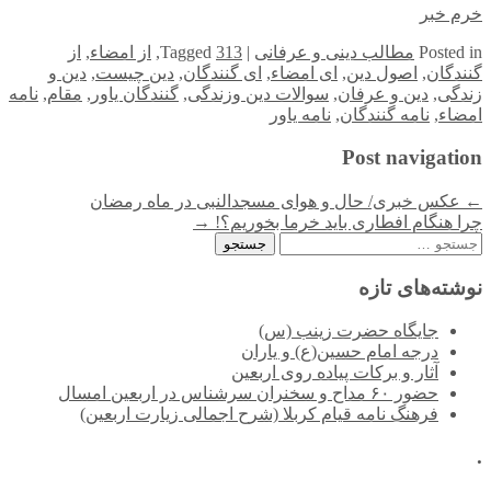
خرم خبر
in
Posted
مطالب دینی و عرفانی
|
313
Tagged
,
از امضاء
,
از
گنندگان
,
اصول دین
,
ای امضاء
,
ای گنندگان
,
دین چیست
,
دین و
زندگی
,
دین و عرفان
,
سوالات دین وزندگی
,
گنندگان یاور
,
مقام
,
نامه
امضاء
,
نامه گنندگان
,
نامه یاور
Post navigation
←
عکس خبری/ حال و هوای مسجدالنبی در ماه رمضان
چرا هنگام افطاری باید خرما بخوریم؟!
→
جستجو
برای:
نوشته‌های تازه
جایگاه حضرت زینب (س)
درجه امام حسین(ع) و یاران
آثار و برکات پیاده روی اربعین
حضور ۶۰ مداح و سخنران سرشناس در اربعین امسال
فرهنگ نامه قیام کربلا (شرح اجمالی زیارت اربعین)
.