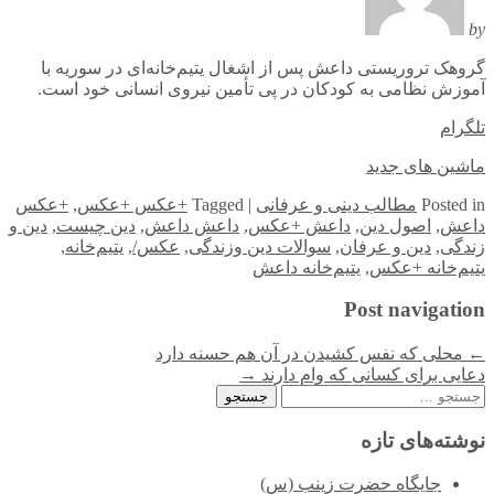
by
گروهک تروریستی داعش پس از اشغال یتیم‌خانه‌ای در سوریه با
آموزش نظامی به کودکان در پی تأمین نیروی انسانی خود است.
تلگرام
ماشین های جدید
in
Posted
مطالب دینی و عرفانی
|
Tagged
+عکس +عکس
,
+عکس
داعش
,
اصول دین
,
داعش +عکس
,
داعش داعش
,
دین چیست
,
دین و
زندگی
,
دین و عرفان
,
سوالات دین وزندگی
,
عکس/
,
یتیم‌خانه
,
یتیم‌خانه +عکس
,
یتیم‌خانه داعش
Post navigation
←
محلی که نفس کشیدن در آن هم حسنه دارد
دعایی برای کسانی که وام دارند
→
جستجو
برای:
نوشته‌های تازه
جایگاه حضرت زینب (س)