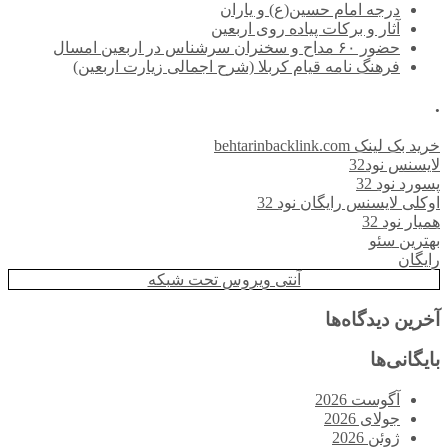
درجه امام حسین(ع) و یاران
آثار و برکات پیاده روی اربعین
حضور ۶۰ مداح و سخنران سرشناس در اربعین امسال
فرهنگ نامه قیام کربلا (شرح اجمالی زیارت اربعین)
.
خرید بک لینک behtarinbacklink.com
لایسنس نود32
پسورد نود 32
اوکلی لایسنس رایگان نود 32
همیار نود 32
بهترین سئو
رایگان
آنتی ویروس تحت شبکه
آخرین دیدگاه‌ها
بایگانی‌ها
آگوست 2026
جولای 2026
ژوئن 2026