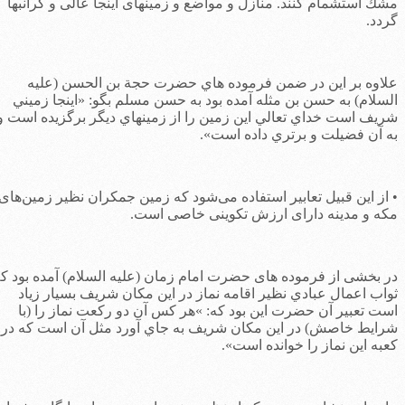
شك استشمام كنند. منازل و مواضع و زمينهای اينجا عالی و گرانبها
ردد.
لاوه بر اين در ضمن فرموده هاي حضرت حجة بن الحسن (عليه
لسلام) به حسن بن مثله آمده بود به حسن مسلم بگو: «اينجا زميني
ريف است خداي تعالي اين زمين را از زمينهاي ديگر برگزيده است و
ه آن فضيلت و برتري داده است».
 از اين قبيل تعابير استفاده می‌شود كه زمين جمكران نظير زمين‌های
كه و مدينه دارای ارزش تكوينی خاصی است.
ر بخشی از فرموده های حضرت امام زمان (عليه السلام) آمده بود كه
واب اعمال عبادي نظير اقامه نماز در اين مكان شريف بسيار زياد
ست تعبير آن حضرت اين بود كه: »هر كس آن دو ركعت نماز را (با
رايط خاصش) در اين مكان شريف به جاي آورد مثل آن است كه در
عبه اين نماز را خوانده است».