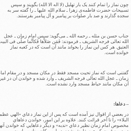
ون نماز را تمام کنند یک بار تهلیل (لا اله الا الله) بگویند و سپس
سبیحات حضرت فاطمه‌ی زهرا ـ سلام الله علیها ـ را گفته سر به
جده گذارند و صد بار صلوات بر پیامبر و آل پیامبر بفرستند.
ناب حسن بن مثله ـ رحمه الله ـ می‌گوید: سپس امام زمان ـ عجل
لله تعالی فرجه الشریف ـ فرمودند: فَمَن صَلاّها فَکأنَّما صلّی فی البیت
لعتیق. هر کس این نماز را بخواند مانند آن است که در کعبه نماز
وانده است.
فتنی است که نماز تحیت مسجد فقط در مکان مسجد و در مقام امام
مان ـ عجل الله تعالی فرجه الشریف ـ وارد شده و خواندن آن در غیر
ن مکان مانند حیاط مسجد وارد نشده است.
 دعاها:
ر بعضي از اقوال نيز آمده است كه پس از اين نماز دعاي «الهي عظم
لبلاء» را تا آخر قرائت كنند. علاوه بر اين امور، خواندن دعاهاي
خصوص امام زمان نظير دعاي «ندبه» و ديگر دعاهايي كه خواندن آنها
ر دوره غيبت كبري سفارش شده، در اين مكان مناسب است.