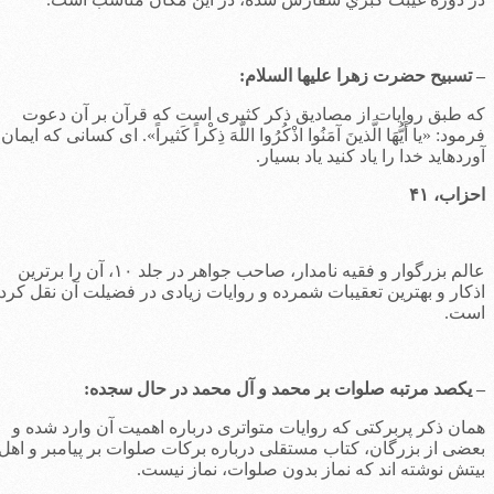
 تسبیح حضرت زهرا علیها السلام:
ه طبق روایات از مصادیق ذکر کثیری است که قرآن بر آن دعوت
رمود: «یا أَیُّهَا الَّذینَ آمَنُوا اذْکُرُوا اللَّهَ ذِکْراً کَثیراً».
اى کسانى که ایمان
ورده‏اید خدا را یاد کنید یاد بسیار.
حزاب، ۴۱
عالم بزرگوار و فقیه نامدار، صاحب جواهر در جلد ۱۰، آن را برترین
ذکار و بهترین تعقیبات شمرده و روایات زیادی در فضیلت آن نقل کرده
ست.
 یکصد مرتبه صلوات بر محمد و آل محمد در حال سجده:
مان ذکر پربرکتی که روایات متواتری درباره اهمیت آن وارد شده و
عضی از بزرگان، کتاب مستقلی درباره برکات صلوات بر پیامبر و اهل
یتش نوشته اند که نماز بدون صلوات، نماز نیست.