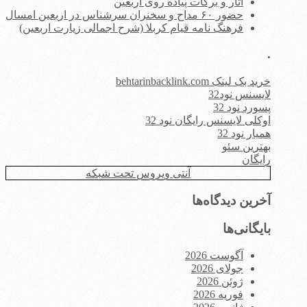
آثار و برکات پیاده روی اربعین
حضور ۶۰ مداح و سخنران سرشناس در اربعین امسال
فرهنگ نامه قیام کربلا (شرح اجمالی زیارت اربعین)
.
خرید بک لینک behtarinbacklink.com
لایسنس نود32
پسورد نود 32
اوکلی لایسنس رایگان نود 32
همیار نود 32
بهترین سئو
رایگان
آنتی ویروس تحت شبکه
آخرین دیدگاه‌ها
بایگانی‌ها
آگوست 2026
جولای 2026
ژوئن 2026
فوریه 2026