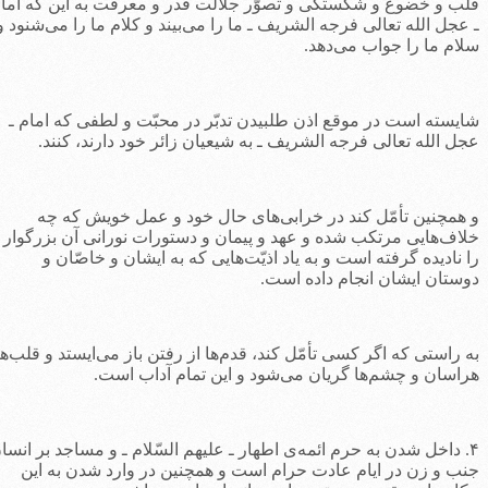
لب و خضوع و شکستگی و تصوّر جلالت قدر و معرفت به این که امام
 عجل الله تعالی فرجه الشریف ـ ما را می‌بیند و کلام ما را می‌شنود و
لام ما را جواب می‌دهد.
ایسته است در موقع اذن طلبیدن تدبّر در محبّت و لطفی که امام ـ
جل الله تعالی فرجه الشریف ـ به شیعیان زائر خود دارند، کنند.
 همچنین تأمّل کند در خرابی‌های حال خود و عمل خویش که چه
لاف‌هایی مرتکب شده و عهد و پیمان و دستورات نورانی آن بزرگوار
ا نادیده گرفته است و به یاد اذیّت‌هایی که به ایشان و خاصّان و
وستان ایشان انجام داده است.
ه راستی که اگر کسی تأمّل کند، قدم‌ها از رفتن باز می‌ایستد و قلب‌ها
راسان و چشم‌ها گریان می‌شود و این تمام آداب است.
۴. داخل شدن به حرم ائمه‌ی اطهار ـ علیهم السّلام ـ و مساجد بر انسان
نب و زن در ایام عادت حرام است و همچنین در وارد شدن به این