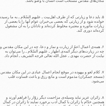
کان‌های مقدس مستحب است انسان با وضو باشد.
۵. باید دعا و زیارتی که از طرف اهل‌بیت ـ علیهم السّلام ـ به ما رسیده،
وانده شود و از زیارتی که بعضی بی‌خبران عوام آنها را با بعضی از
یارات مأثوره و معتبره مخلوط کرده‌اند و نادانان را به آن مشغول
رده‌اند دوری کند.
۶. همه‌ی اعمال اعمّ از زیارت و نماز و دعا، چه در این مکان مقدس و
ه در زیارت‌های دیگر ائمه‌ی اطهار ـ علیهم السّلام ـ را می‌توان به
یابت از حضرت مهدی ـ عجل الله تعالی فرجه الشریف ـ انجام داد.
۷. کلام لغو و بیهوده در موقع انجام اعمال عبادی در این مکان مقدس
مسجد جمکران) مذموم است و مانع رزق و باعث قساوت قلب
ی‌شود.
۸. زائران عزیز نباید وسیله‌ی مزاحمت دیگر زوّار را فراهم آورند و
مچنین خدّام با زائران با کمال ادب برخورد نمایند تا زائران در کمال