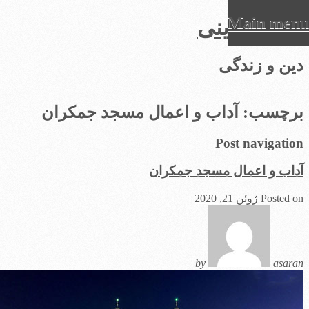
Main men
رفان دینی
Sk
ین و زندگی
conte
رچسب:
آداب و اعمال مسجد جمکران
Post navigatio
داب و اعمال مسجد جمکران
Posted o
ژوئن 21, 2020
by
asara