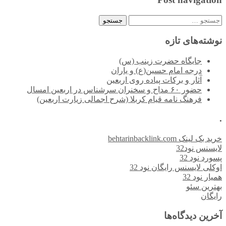
جستجو
برای:
نوشته‌های تازه
جایگاه حضرت زینب (س)
درجه امام حسین(ع) و یاران
آثار و برکات پیاده روی اربعین
حضور ۶۰ مداح و سخنران سرشناس در اربعین امسال
فرهنگ نامه قیام کربلا (شرح اجمالی زیارت اربعین)
.
خرید بک لینک behtarinbacklink.com
لایسنس نود32
پسورد نود 32
اوکلی لایسنس رایگان نود 32
همیار نود 32
بهترین سئو
رایگان
آخرین دیدگاه‌ها