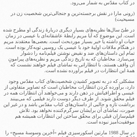
در کتاب مقدّس به شمار می‌رود.
(رونی مارا در نقش برجسته‌ترین و جنجالی‌ترین شخصیت زن در
مسیحیت)
در طیّ سال‌ها نظریه‌های بسیارِ دیگری دربارۀ زندگی او مطرح شده
است. این موضوع که آیا مریم رابطۀ عاشقانه‌ای با عیسی در زمان
حیات او داشته یا خیر بسیار موردبحث است. بعضی‌ها معتقدند مریم
در هنگام ملاقات اولیۀ خود با عیسی یک روسپی توبه‌کار بوده است.
تمام این داستان‌های ضد و نقیض نوشتن فیلم‌نامه را دشوار
می‌سازد. مخاطبان که به تاریخ زندگی مریم و نظریه‌های پیرامونِ
آن واقف هستند، با انتظاراتی به تماشای فیلم خواهند نشست که
همۀ این انتظارات در فیلم برآورده نشده است.
مشکلی که در به تصویر کشیدنِ شخصیت‌های کتاب مقدّس وجود
دارد، برآورده کردن انتظارات مخاطبان است که تصاویر متفاوتی از
عیسی و اطرافیانش در ذهن دارند و می‌خواهند آن انتظارات همه در
فیلم محقّق شوند. از طرف دیگر دوست دارند فیلمی که می‌بینند
برداشت تازه و جالبی از داستان‌های کتاب مقدّس باشد و در غیر این
صورت، تماشای آن برایشان سرگرم‌کننده نخواهد بود. تلاش
فیلم‌سازان قبلی برای محقّق ساختن این انتظارات همیشه هم
موفقیت‌آمیز نبوده است.
در سال 1988 مارتین اسکورسیزی فیلم «آخرین وسوسۀ مسیح» را