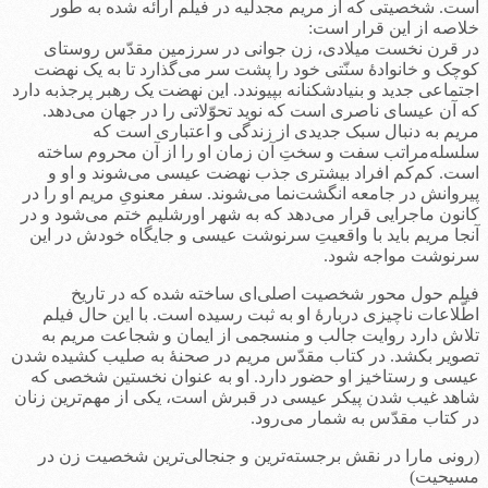
است. شخصیتی که از مریم مجدلیه در فیلم ارائه شده به طور
خلاصه از این قرار است:
در قرن نخست میلادی، زن جوانی در سرزمین مقدّس روستای
کوچک و خانوادۀ سنّتی خود را پشت سر می‌گذارد تا به یک نهضت
اجتماعی جدید و بنیادشکنانه بپیوندد. این نهضت یک رهبر پرجذبه دارد
که آن عیسای ناصری است که نوید تحوّلاتی را در جهان می‌دهد.
مریم به دنبال سبک جدیدی از زندگی و اعتباری است که
سلسله‌مراتب سفت و سختِ آن زمان او را از آن محروم ساخته
است. کم‌کم افراد بیشتری جذب نهضت عیسی می‌شوند و او و
پیروانش در جامعه انگشت‌نما می‌شوند. سفر معنویِ مریم او را در
کانون ماجرایی قرار می‌دهد که به شهر اورشلیم ختم می‌شود و در
آنجا مریم باید با واقعیتِ سرنوشت عیسی و جایگاه خودش در این
سرنوشت مواجه شود.
فیلم حول محور شخصیت اصلی‌ای ساخته شده که در تاریخ
اطّلاعات ناچیزی دربارۀ او به ثبت رسیده است. با این حال فیلم
تلاش دارد روایت جالب و منسجمی از ایمان و شجاعت مریم به
تصویر بکشد. در کتاب مقدّس مریم در صحنۀ به صلیب کشیده شدن
عیسی و رستاخیز او حضور دارد. او به عنوان نخستین شخصی که
شاهد غیب شدن پیکر عیسی در قبرش است، یکی از مهم‌ترین زنان
در کتاب مقدّس به شمار می‌رود.
(رونی مارا در نقش برجسته‌ترین و جنجالی‌ترین شخصیت زن در
مسیحیت)