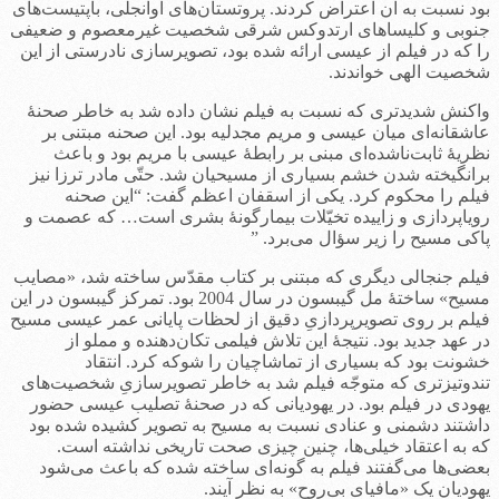
بود نسبت به آن اعتراض کردند. پروتستان‌های اوانجلی، باپتیست‌های
جنوبی و کلیساهای ارتدوکس شرقی شخصیت غیرمعصوم و ضعیفی
را که در فیلم از عیسی ارائه شده بود، تصویرسازی نادرستی از این
شخصیت الهی خواندند.
واکنش شدیدتری که نسبت به فیلم نشان داده شد به خاطر صحنۀ
عاشقانه‌ای میان عیسی و مریم مجدلیه بود. این صحنه مبتنی بر
نظریۀ ثابت‌ناشده‌ای مبنی بر رابطۀ عیسی با مریم بود و باعث
برانگیخته شدن خشم بسیاری از مسیحیان شد. حتّی مادر ترزا نیز
فیلم را محکوم کرد. یکی از اسقفان اعظم گفت: “این صحنه
رویاپردازی و زاییده تخیّلات بیمارگونۀ بشری است… که عصمت و
پاکی مسیح را زیر سؤال می‌برد. ”
فیلم جنجالی دیگری که مبتنی بر کتاب مقدّس ساخته شد، «مصایب
مسیح» ساختۀ مل گیبسون در سال 2004 بود. تمرکز گیبسون در این
فیلم بر روی تصویرپردازیِ دقیق از لحظات پایانی عمر عیسی مسیح
در عهد جدید بود. نتیجۀ این تلاش فیلمی تکان‌دهنده و مملو از
خشونت بود که بسیاری از تماشاچیان را شوکه کرد. انتقاد
تندوتیزتری که متوجّه فیلم شد به خاطر تصویرسازیِ شخصیت‌های
یهودی در فیلم بود. در یهودیانی که در صحنۀ تصلیب عیسی حضور
داشتند دشمنی و عنادی نسبت به مسیح به تصویر کشیده شده بود
که به اعتقاد خیلی‌ها، چنین چیزی صحت تاریخی نداشته است.
بعضی‌ها می‌گفتند فیلم به گونه‌ای ساخته شده که باعث می‌شود
یهودیان یک «مافیای بی‌روح» به نظر آیند.