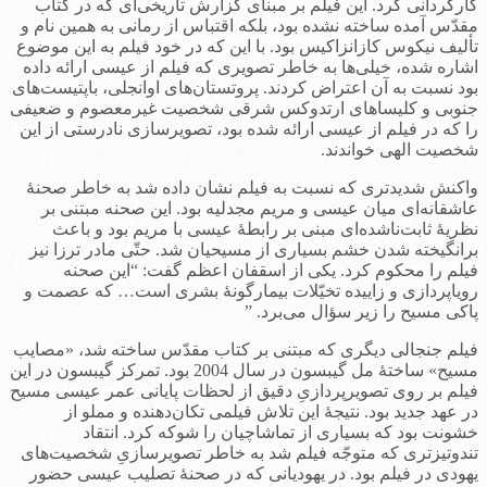
کارگردانی کرد. این فیلم بر مبنای گزارش تاریخی‌ای که در کتاب
مقدّس آمده ساخته نشده بود، بلکه اقتباس از رمانی به همین نام و
تألیف نیکوس کازانزاکیس بود. با این که در خود فیلم به این موضوع
اشاره شده، خیلی‌ها به خاطر تصویری که فیلم از عیسی ارائه داده
بود نسبت به آن اعتراض کردند. پروتستان‌های اوانجلی، باپتیست‌های
جنوبی و کلیساهای ارتدوکس شرقی شخصیت غیرمعصوم و ضعیفی
را که در فیلم از عیسی ارائه شده بود، تصویرسازی نادرستی از این
شخصیت الهی خواندند.
واکنش شدیدتری که نسبت به فیلم نشان داده شد به خاطر صحنۀ
عاشقانه‌ای میان عیسی و مریم مجدلیه بود. این صحنه مبتنی بر
نظریۀ ثابت‌ناشده‌ای مبنی بر رابطۀ عیسی با مریم بود و باعث
برانگیخته شدن خشم بسیاری از مسیحیان شد. حتّی مادر ترزا نیز
فیلم را محکوم کرد. یکی از اسقفان اعظم گفت: “این صحنه
رویاپردازی و زاییده تخیّلات بیمارگونۀ بشری است… که عصمت و
پاکی مسیح را زیر سؤال می‌برد. ”
فیلم جنجالی دیگری که مبتنی بر کتاب مقدّس ساخته شد، «مصایب
مسیح» ساختۀ مل گیبسون در سال 2004 بود. تمرکز گیبسون در این
فیلم بر روی تصویرپردازیِ دقیق از لحظات پایانی عمر عیسی مسیح
در عهد جدید بود. نتیجۀ این تلاش فیلمی تکان‌دهنده و مملو از
خشونت بود که بسیاری از تماشاچیان را شوکه کرد. انتقاد
تندوتیزتری که متوجّه فیلم شد به خاطر تصویرسازیِ شخصیت‌های
یهودی در فیلم بود. در یهودیانی که در صحنۀ تصلیب عیسی حضور