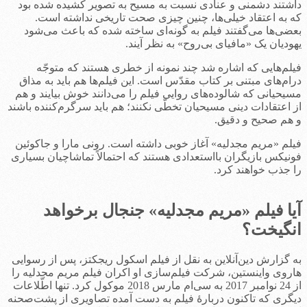
داشتند دشمنی و عنادی نسبت به مسیح به تصویر کشیده شده بود
که به اعتقاد خیلی‌ها، چنین چیزی صحت تاریخی نداشته است.
بعضی‌ها می‌گفتند فیلم به گونه‌ای ساخته شده که باعث می‌شود
یهودیان یک «مافیای بی‌روح» به نظر آیند.
فیلم‌هایی که اشاره شد چند نمونه از خطری هستند که متوجّه
درام‌های مبتنی بر کتاب مقدّس است. این فیلم‌ها هم باید به مذاق
مسیحیانی که شالوده‌های روایی فیلم را می‌دانند خوش بیایند و هم
از اعتقادات دینی مسیحیان تخطّی نکنند؛ هم باید سرگرم‌کننده باشند
و هم صحیح و دقیق.
فیلم «مریم مجدلیه» آغاز خوبی داشته است. رونی مارا و جاکوئین
فونیکس بازیگران بااستعدادی هستند که احتمالاً تماشاچیان بسیاری
را جذب خواهند کرد.
آیا فیلم «مریم مجدلیه» جنجال برخواهد
انگیخت؟
به گزارش دین‌آنلاین به نقل از فیلم اسکول ریجکتز، پس از رسوایی
هاروی واینستین، شرکت فیلم‌سازی او اکران فیلم مریم مجدلیه را
از 24 نوامبر 2017 به سی‌ام مارس 2018 موکول کرد. تنها اطّلاعات
دیگری که تاکنون دربارۀ فیلم به دست آمده تصاویری از پشت‌صحنه