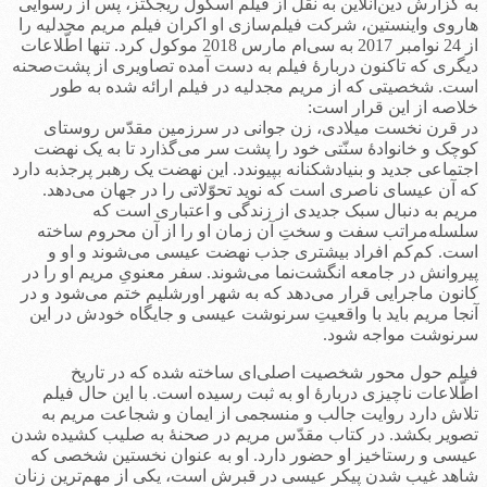
به گزارش دین‌آنلاین به نقل از فیلم اسکول ریجکتز، پس از رسوایی
هاروی واینستین، شرکت فیلم‌سازی او اکران فیلم مریم مجدلیه را
از 24 نوامبر 2017 به سی‌ام مارس 2018 موکول کرد. تنها اطّلاعات
دیگری که تاکنون دربارۀ فیلم به دست آمده تصاویری از پشت‌صحنه
است. شخصیتی که از مریم مجدلیه در فیلم ارائه شده به طور
خلاصه از این قرار است:
در قرن نخست میلادی، زن جوانی در سرزمین مقدّس روستای
کوچک و خانوادۀ سنّتی خود را پشت سر می‌گذارد تا به یک نهضت
اجتماعی جدید و بنیادشکنانه بپیوندد. این نهضت یک رهبر پرجذبه دارد
که آن عیسای ناصری است که نوید تحوّلاتی را در جهان می‌دهد.
مریم به دنبال سبک جدیدی از زندگی و اعتباری است که
سلسله‌مراتب سفت و سختِ آن زمان او را از آن محروم ساخته
است. کم‌کم افراد بیشتری جذب نهضت عیسی می‌شوند و او و
پیروانش در جامعه انگشت‌نما می‌شوند. سفر معنویِ مریم او را در
کانون ماجرایی قرار می‌دهد که به شهر اورشلیم ختم می‌شود و در
آنجا مریم باید با واقعیتِ سرنوشت عیسی و جایگاه خودش در این
سرنوشت مواجه شود.
فیلم حول محور شخصیت اصلی‌ای ساخته شده که در تاریخ
اطّلاعات ناچیزی دربارۀ او به ثبت رسیده است. با این حال فیلم
تلاش دارد روایت جالب و منسجمی از ایمان و شجاعت مریم به
تصویر بکشد. در کتاب مقدّس مریم در صحنۀ به صلیب کشیده شدن
عیسی و رستاخیز او حضور دارد. او به عنوان نخستین شخصی که
شاهد غیب شدن پیکر عیسی در قبرش است، یکی از مهم‌ترین زنان