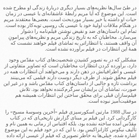
در طیّ سال‌ها نظریه‌های بسیارِ دیگری دربارۀ زندگی او مطرح شده
است. این موضوع که آیا مریم رابطۀ عاشقانه‌ای با عیسی در زمان
حیات او داشته یا خیر بسیار موردبحث است. بعضی‌ها معتقدند مریم
در هنگام ملاقات اولیۀ خود با عیسی یک روسپی توبه‌کار بوده است.
تمام این داستان‌های ضد و نقیض نوشتن فیلم‌نامه را دشوار
می‌سازد. مخاطبان که به تاریخ زندگی مریم و نظریه‌های پیرامونِ
آن واقف هستند، با انتظاراتی به تماشای فیلم خواهند نشست که
همۀ این انتظارات در فیلم برآورده نشده است.
مشکلی که در به تصویر کشیدنِ شخصیت‌های کتاب مقدّس وجود
دارد، برآورده کردن انتظارات مخاطبان است که تصاویر متفاوتی از
عیسی و اطرافیانش در ذهن دارند و می‌خواهند آن انتظارات همه در
فیلم محقّق شوند. از طرف دیگر دوست دارند فیلمی که می‌بینند
برداشت تازه و جالبی از داستان‌های کتاب مقدّس باشد و در غیر این
صورت، تماشای آن برایشان سرگرم‌کننده نخواهد بود. تلاش
فیلم‌سازان قبلی برای محقّق ساختن این انتظارات همیشه هم
موفقیت‌آمیز نبوده است.
در سال 1988 مارتین اسکورسیزی فیلم «آخرین وسوسۀ مسیح» را
کارگردانی کرد. این فیلم بر مبنای گزارش تاریخی‌ای که در کتاب
مقدّس آمده ساخته نشده بود، بلکه اقتباس از رمانی به همین نام و
تألیف نیکوس کازانزاکیس بود. با این که در خود فیلم به این موضوع
اشاره شده، خیلی‌ها به خاطر تصویری که فیلم از عیسی ارائه داده