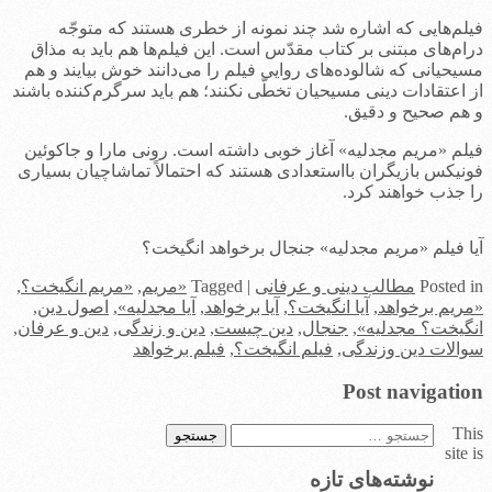
فیلم‌هایی که اشاره شد چند نمونه از خطری هستند که متوجّه
درام‌های مبتنی بر کتاب مقدّس است. این فیلم‌ها هم باید به مذاق
مسیحیانی که شالوده‌های روایی فیلم را می‌دانند خوش بیایند و هم
از اعتقادات دینی مسیحیان تخطّی نکنند؛ هم باید سرگرم‌کننده باشند
و هم صحیح و دقیق.
فیلم «مریم مجدلیه» آغاز خوبی داشته است. رونی مارا و جاکوئین
فونیکس بازیگران بااستعدادی هستند که احتمالاً تماشاچیان بسیاری
را جذب خواهند کرد.
آیا فیلم «مریم مجدلیه» جنجال برخواهد انگیخت؟
in
Posted
مطالب دینی و عرفانی
|
Tagged
«مریم
,
«مریم انگیخت؟
,
«مریم برخواهد
,
آیا انگیخت؟
,
آیا برخواهد
,
آیا مجدلیه»
,
اصول دین
,
انگیخت؟ مجدلیه»
,
جنجال
,
دین چیست
,
دین و زندگی
,
دین و عرفان
,
سوالات دین وزندگی
,
فیلم انگیخت؟
,
فیلم برخواهد
Post navigation
This
جستجو
site is
برای:
نوشته‌های تازه