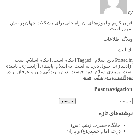
by
قرآن کریم و آموزه‌های آن راه حلی برای مشکلات جهان پر تنش
امروز است.
وبلاگ اطلاعات
بك لينك
in
Posted
دین اسلام
|
Tagged
احکام است
,
احکام اسلام
,
است
آزادسازی
,
اصول دین
,
به است
,
به اسلام
,
پایبندی آزادسازی
,
پایبندی
است
,
پایبندی اسلام
,
دین چیست
,
دین و زندگی
,
دین و عرفان
,
راه
,
سوالات دین وزندگی
,
قدس
Post navigation
جستجو
برای:
نوشته‌های تازه
جایگاه حضرت زینب (س)
درجه امام حسین(ع) و یاران