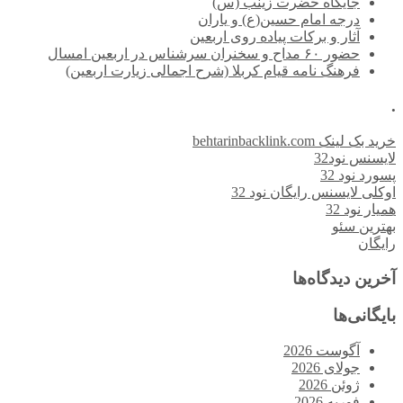
جایگاه حضرت زینب (س)
درجه امام حسین(ع) و یاران
آثار و برکات پیاده روی اربعین
حضور ۶۰ مداح و سخنران سرشناس در اربعین امسال
فرهنگ نامه قیام کربلا (شرح اجمالی زیارت اربعین)
.
خرید بک لینک behtarinbacklink.com
لایسنس نود32
پسورد نود 32
اوکلی لایسنس رایگان نود 32
همیار نود 32
بهترین سئو
رایگان
آخرین دیدگاه‌ها
بایگانی‌ها
آگوست 2026
جولای 2026
ژوئن 2026
فوریه 2026