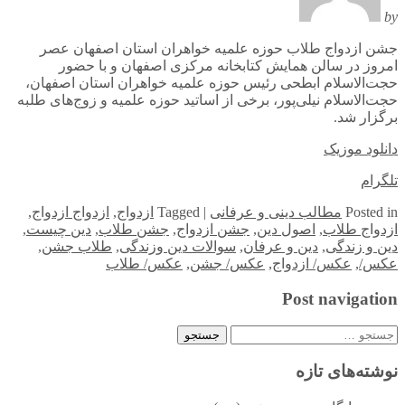
by
جشن ازدواج طلاب حوزه علمیه خواهران استان اصفهان عصر
امروز در سالن همایش کتابخانه مرکزی اصفهان و با حضور
حجت‌الاسلام ابطحی رئیس حوزه علمیه خواهران استان اصفهان،
حجت‌الاسلام نیلی‌پور، برخی از اساتید حوزه علمیه و زوج‌های طلبه
برگزار شد.
دانلود موزیک
تلگرام
in
Posted
مطالب دینی و عرفانی
|
Tagged
ازدواج
,
ازدواج ازدواج
,
ازدواج طلاب
,
اصول دین
,
جشن ازدواج
,
جشن طلاب
,
دین چیست
,
دین و زندگی
,
دین و عرفان
,
سوالات دین وزندگی
,
طلاب جشن
,
عکس/
,
عکس/ ازدواج
,
عکس/ جشن
,
عکس/ طلاب
Post navigation
جستجو
برای:
نوشته‌های تازه