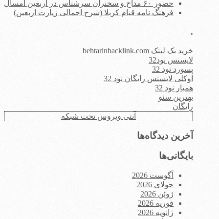
حضور ۶۰ مداح و سخنران سرشناس در اربعین امسال
فرهنگ نامه قیام کربلا (شرح اجمالی زیارت اربعین)
.
خرید بک لینک behtarinbacklink.com
لایسنس نود32
پسورد نود 32
اوکلی لایسنس رایگان نود 32
همیار نود 32
بهترین سئو
رایگان
آنتی ویروس تحت شبکه
آخرین دیدگاه‌ها
بایگانی‌ها
آگوست 2026
جولای 2026
ژوئن 2026
فوریه 2026
ژانویه 2026