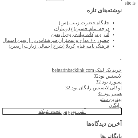
site is
برای:
نوشته‌های تازه
جایگاه حضرت زینب (س)
درجه امام حسین(ع) و یاران
آثار و برکات پیاده روی اربعین
حضور ۶۰ مداح و سخنران سرشناس در اربعین امسال
فرهنگ نامه قیام کربلا (شرح اجمالی زیارت اربعین)
.
خرید بک لینک behtarinbacklink.com
لایسنس نود32
پسورد نود 32
اوکلی لایسنس رایگان نود 32
همیار نود 32
بهترین سئو
رایگان
آنتی ویروس تحت شبکه
آخرین دیدگاه‌ها
بایگانی‌ها