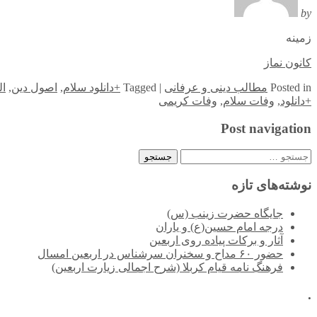
by
زمینه
کانون نماز
in
Posted
مطالب دینی و عرفانی
|
Tagged
+دانلود سلام
,
اصول دین
,
ال
+دانلود
,
وفات سلام
,
وفات کریمی
Post navigation
جستجو
برای:
نوشته‌های تازه
جایگاه حضرت زینب (س)
درجه امام حسین(ع) و یاران
آثار و برکات پیاده روی اربعین
حضور ۶۰ مداح و سخنران سرشناس در اربعین امسال
فرهنگ نامه قیام کربلا (شرح اجمالی زیارت اربعین)
.