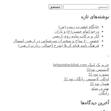
جستجو
برای:
نوشته‌های تازه
جایگاه حضرت زینب (س)
درجه امام حسین(ع) و یاران
آثار و برکات پیاده روی اربعین
حضور ۶۰ مداح و سخنران سرشناس در اربعین امسال
فرهنگ نامه قیام کربلا (شرح اجمالی زیارت اربعین)
.
خرید بک لینک behtarinbacklink.com
لایسنس نود32
پسورد نود 32
اوکلی لایسنس رایگان نود 32
همیار نود 32
بهترین سئو
رایگان
آخرین دیدگاه‌ها