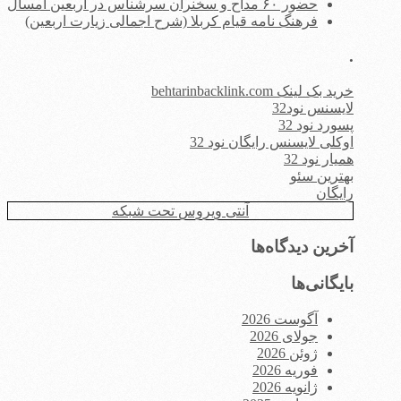
حضور ۶۰ مداح و سخنران سرشناس در اربعین امسال
فرهنگ نامه قیام کربلا (شرح اجمالی زیارت اربعین)
.
خرید بک لینک behtarinbacklink.com
لایسنس نود32
پسورد نود 32
اوکلی لایسنس رایگان نود 32
همیار نود 32
بهترین سئو
رایگان
آنتی ویروس تحت شبکه
آخرین دیدگاه‌ها
بایگانی‌ها
آگوست 2026
جولای 2026
ژوئن 2026
فوریه 2026
ژانویه 2026