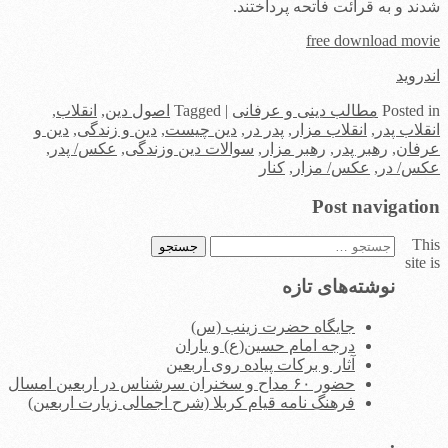
شدند و به قرائت فاتحه پرداختند.
free download movie
اندروید
in
Posted
مطالب دینی و عرفانی
|
Tagged
اصول دین
,
انقلاب
,
انقلاب پدر
,
انقلاب مزار
,
پدر در
,
دین چیست
,
دین و زندگی
,
دین و
عرفان
,
رهبر پدر
,
رهبر مزار
,
سوالات دین وزندگی
,
عکس/ پدر
,
عکس/ در
,
عکس/ مزار
,
کنار
Post navigation
This
جستجو
site is
برای:
نوشته‌های تازه
جایگاه حضرت زینب (س)
درجه امام حسین(ع) و یاران
آثار و برکات پیاده روی اربعین
حضور ۶۰ مداح و سخنران سرشناس در اربعین امسال
فرهنگ نامه قیام کربلا (شرح اجمالی زیارت اربعین)
.