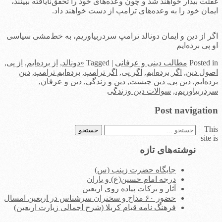
غفلت بیدار خواهند شد و چون وعده‌های خود را تحقّق‌نایافته ببینند،
ایمان خود را به وعده‌های ترامپ از دست خواهند داد.
اگر از دین و ایمان دونالد ترامپ سردربیاوریم، به خط‌مشی سیاسی
او پی برده‌ایم
in
Posted
مطالب دینی و عرفانی
|
Tagged
«دونالد
,
از برده‌ایم
,
از پی
,
اصول دین
,
اگر برده‌ایم
,
اگر پی
,
اگر ترامپ
,
برده‌ایم ترامپ
,
دین
برده‌ایم
,
دین پی
,
دین چیست
,
دین و زندگی
,
دین و عرفان
,
سردربیاوریم،
,
سوالات دین وزندگی
Post navigation
This
جستجو
site is
برای:
نوشته‌های تازه
جایگاه حضرت زینب (س)
درجه امام حسین(ع) و یاران
آثار و برکات پیاده روی اربعین
حضور ۶۰ مداح و سخنران سرشناس در اربعین امسال
فرهنگ نامه قیام کربلا (شرح اجمالی زیارت اربعین)