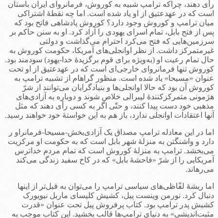
رأی دهند، چراکه ترامپ شبیه به کوروش، فرمانروای ایران باستان
است که در عهدعتیق از او یاد شده است. اما چه نقطۀ اشتراکی
میان ترامپ و کوروش وجود دارد؟ کوروش پادشاهی فاتح بود که
پس از فتح بابل، تمام اسرای یهودی را آزاد کرد. او به سنن حاکم بر
سرزمین‌هایی که فتح می‌کرد احترام می‌گذاشت و دولتی
غیرمتمرکز داشت. از نظر اوانجلی‌های آمریکا، حکومت کوروش به
حال تمام رعیت‌ او (به‌ویژه برای قوم برگزیدۀ خدا-یهود) سودمند بود.
کوروش تنها فرمانروای خارجی‌ای است که در عهدعتیق از او تحت
عنوان «مسیحا» یاد شده است. منظور گراهام از تشبیه ترامپ به
کوروش آن بود که حالا اوانجلی‌ها و بنیادگرایان می‌توانند از شرّ
هژمونی متمرکزکنندۀ لیبرالی خلاص شوند و دوباره به آزادی‌های
مذهبی خود دست پیدا کنند، و حتّی اگر به کسی رأی دهند که مثل
آنها اعتقادات اوانجلی ندارد، باز هم به این خواستۀ خود خواهند رسید.
اما در این معادله ترامپ مصداق یک آزادی‌بخش-مسیحا-فرمانراو ر
دارد و واشنگتن به منزلۀ شهر بابل است که به حکومت او مرکزیت
می‌بخشد. ترامپ به منزلۀ کوروش است که تمام مردم خداترس
آمریکایی را از شرّ «فاحشۀ بابل» که در کاخ سفید زندگی می‌کند
می‌رهاند.
اما ریشۀ لفّاظی‌های سیاسی ترامپ را می‌توان به قبل‌تر از اینها
دنبال کرد. نورمن وینست پیل، کشیش کلیسای ماربل نیویورک
کشیش پدر ترامپ بود. کتاب پرفروش پیل تحت عنوان «قدرت
مثبت‌اندیشی» به دنیای ترامپ‌ها قالب بخشید. این کتاب موجب به