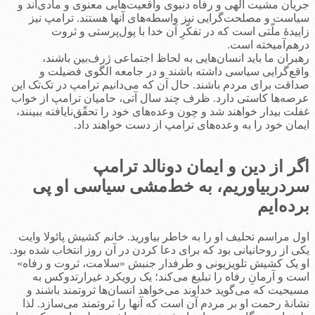
جریان مشیت الهی و رفاه دنیوی واقعیت‌هایی معنوی و مادی‌‌اند و
سیاست و مصلحت‌گرایی نیز واسطه‌های آنها هستند. ترامپ نیز
زاییدۀ ملّتی است که در تفکّرِ آن خدا با پول‌پرستی و ثروت
درهم‌آمیخته است.
رهبران ما باید انسان‌هایی به لحاظ اجتماعی ژرف‌بین باشند،
واقع‌گرایی سیاسی داشته باشند و در جامعه الگوی فضیلت و
صداقت برای مردم باشند. حال آن که می‌دانیم ترامپ در تک‌تک این
عرصه‌ها کاستی دارد. ظرف چند سال آتی، حامیان ترامپ از خواب
غفلت بیدار خواهند شد و چون وعده‌های خود را تحقّق‌نایافته ببینند،
ایمان خود را به وعده‌های ترامپ از دست خواهند داد.
اگر از دین و ایمان دونالد ترامپ
سردربیاوریم، به خط‌مشی سیاسی او پی
برده‌ایم
اول مراسم تحلیف او را به خاطر بیاورید. خانم کشیش پائولا وایت
یکی از روحانیانی بود که برای دعا کردن در آن روز انتخاب شده بود.
او یک کشیش تلویزیونی و طرفدار جنبش «سلامت، ثروت و رفاه»
است و آرمانِ رفاه را تبلیغ می‌کند؛ یک رویکرد غیرارتدوکس به
مسیحیت که می‌گوید خداوند می‌خواهد انسان‌ها ثروتمند باشند و
نشانۀ رحمت او بر مردم آن است که آنها را ثروتمند می‌سازد. لذا