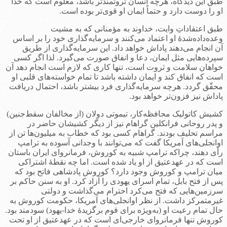
طبق این دیدگاه، هرچه انسان ثروتمندتر باشد، معلوم است که خدا
او را دوست دارد و حتماً ایمان او قوی‌تر بوده است.
طبق اعتقاداتِ وایت، خداوند به مؤمنانی که به مشیت
وعده‌داده‌شدۀ او اعتماد می‌کنند و سرمایه‌گذاری خود را بر اساس
آن انجام می‌دهند پاداش خواهد داد. این سرمایه‌گذاری از طریق
سپرده‌هایی مثل ایمان، دعا و انفاق صورت می‌گیرد. لذا اگر کسی
خواهان سلامت و ثروت است، تنها کاری که لازم است انجام دهد آن
است که انفاق کند و ایمان داشته باشد تا تمام خواسته‌های قلبی او
محقّق گردد. هرچه سرمایه‌گذاری فرد بیشتر باشد، احتمال دریافت
پاداش نیز فزون‌تر خواهد بود.
کشیش کاتولیک محافظه‌کار، تیموتی دولان (از مخالفان سقط‌جنین)
و پدر روحانی فرانکلین گراهام نیز از دیگر کشیشان حاضر در
مراسم تحلیف بودند. گراهام کسی بود که خطاب به میلیون‌ها تن از
اوانجلی‌های آمریکا گفت که می‌توانند با وجدانی آسوده به ترامپ
رأی دهند، چراکه ترامپ شبیه به کوروش، فرمانروای ایران باستان
است که در عهدعتیق از او یاد شده است. اما چه نقطۀ اشتراکی
میان ترامپ و کوروش وجود دارد؟ کوروش پادشاهی فاتح بود که
پس از فتح بابل، تمام اسرای یهودی را آزاد کرد. او به سنن حاکم بر
سرزمین‌هایی که فتح می‌کرد احترام می‌گذاشت و دولتی
غیرمتمرکز داشت. از نظر اوانجلی‌های آمریکا، حکومت کوروش به
حال تمام رعیت‌ او (به‌ویژه برای قوم برگزیدۀ خدا-یهود) سودمند بود.
کوروش تنها فرمانروای خارجی‌ای است که در عهدعتیق از او تحت