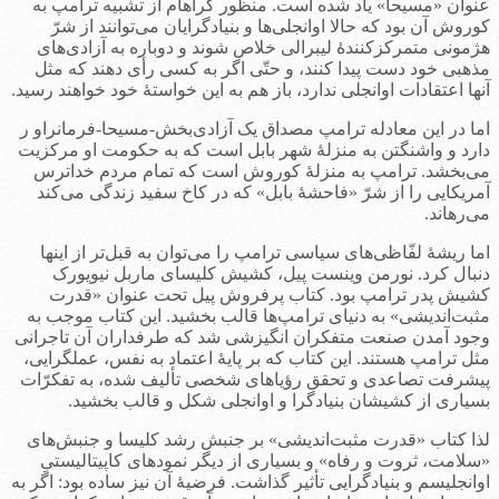
عنوان «مسیحا» یاد شده است. منظور گراهام از تشبیه ترامپ به
کوروش آن بود که حالا اوانجلی‌ها و بنیادگرایان می‌توانند از شرّ
هژمونی متمرکزکنندۀ لیبرالی خلاص شوند و دوباره به آزادی‌های
مذهبی خود دست پیدا کنند، و حتّی اگر به کسی رأی دهند که مثل
آنها اعتقادات اوانجلی ندارد، باز هم به این خواستۀ خود خواهند رسید.
اما در این معادله ترامپ مصداق یک آزادی‌بخش-مسیحا-فرمانراو ر
دارد و واشنگتن به منزلۀ شهر بابل است که به حکومت او مرکزیت
می‌بخشد. ترامپ به منزلۀ کوروش است که تمام مردم خداترس
آمریکایی را از شرّ «فاحشۀ بابل» که در کاخ سفید زندگی می‌کند
می‌رهاند.
اما ریشۀ لفّاظی‌های سیاسی ترامپ را می‌توان به قبل‌تر از اینها
دنبال کرد. نورمن وینست پیل، کشیش کلیسای ماربل نیویورک
کشیش پدر ترامپ بود. کتاب پرفروش پیل تحت عنوان «قدرت
مثبت‌اندیشی» به دنیای ترامپ‌ها قالب بخشید. این کتاب موجب به
وجود آمدن صنعت متفکران انگیزشی شد که طرفداران آن تاجرانی
مثل ترامپ هستند. این کتاب که بر پایۀ اعتماد به نفس، عملگرایی،
پیشرفت تصاعدی و تحقق رؤیاهای شخصی تألیف شده، به تفکرّات
بسیاری از کشیشان بنیادگرا و اوانجلی شکل و قالب بخشید.
لذا کتاب «قدرت مثبت‌اندیشی» بر جنبش رشد کلیسا و جنبش‌های
«سلامت، ثروت و رفاه» و بسیاری از دیگر نمودهای کاپیتالیستیِ
اوانجلیسم و بنیادگرایی تأثیر گذاشت. فرضیۀ آن نیز ساده بود: اگر به