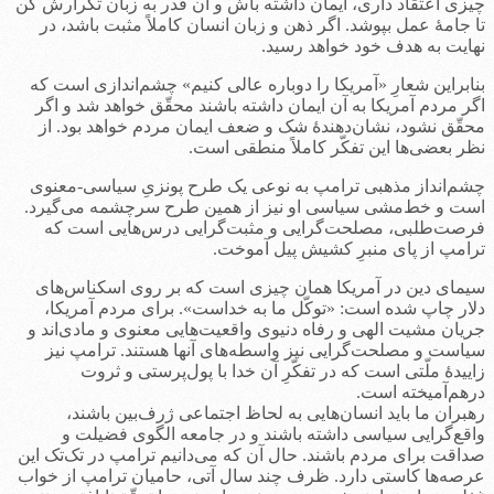
چیزی اعتقاد داری، ایمان داشته باش و آن قدر به زبان تکرارش کن
تا جامۀ عمل بپوشد. اگر ذهن و زبان انسان کاملاً مثبت باشد، در
نهایت به هدف خود خواهد رسید.
بنابراین شعارِ «آمریکا را دوباره عالی کنیم» چشم‌اندازی است که
اگر مردم آمریکا به آن ایمان داشته باشند محقّق خواهد شد و اگر
محقّق نشود، نشان‌دهندۀ شک و ضعف ایمان مردم خواهد بود. از
نظر بعضی‌ها این تفکّر کاملاً منطقی است.
چشم‌انداز مذهبی ترامپ به نوعی یک طرح پونزیِ سیاسی-معنوی
است و خط‌مشی سیاسی او نیز از همین طرح سرچشمه می‌گیرد.
فرصت‌طلبی، مصلحت‌گرایی و مثبت‌گرایی درس‌هایی است که
ترامپ از پای منبرِ کشیش پیل آموخت.
سیمای دین در آمریکا همان چیزی است که بر روی اسکناس‌های
دلار چاپ شده است: «توکّل ما به خداست». برای مردم آمریکا،
جریان مشیت الهی و رفاه دنیوی واقعیت‌هایی معنوی و مادی‌‌اند و
سیاست و مصلحت‌گرایی نیز واسطه‌های آنها هستند. ترامپ نیز
زاییدۀ ملّتی است که در تفکّرِ آن خدا با پول‌پرستی و ثروت
درهم‌آمیخته است.
رهبران ما باید انسان‌هایی به لحاظ اجتماعی ژرف‌بین باشند،
واقع‌گرایی سیاسی داشته باشند و در جامعه الگوی فضیلت و
صداقت برای مردم باشند. حال آن که می‌دانیم ترامپ در تک‌تک این
عرصه‌ها کاستی دارد. ظرف چند سال آتی، حامیان ترامپ از خواب