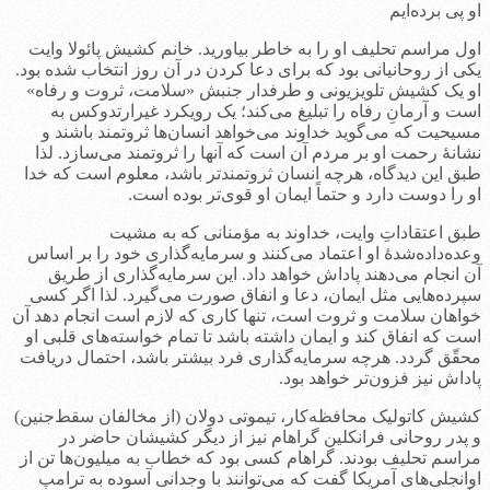
او پی برده‌ایم
اول مراسم تحلیف او را به خاطر بیاورید. خانم کشیش پائولا وایت
یکی از روحانیانی بود که برای دعا کردن در آن روز انتخاب شده بود.
او یک کشیش تلویزیونی و طرفدار جنبش «سلامت، ثروت و رفاه»
است و آرمانِ رفاه را تبلیغ می‌کند؛ یک رویکرد غیرارتدوکس به
مسیحیت که می‌گوید خداوند می‌خواهد انسان‌ها ثروتمند باشند و
نشانۀ رحمت او بر مردم آن است که آنها را ثروتمند می‌سازد. لذا
طبق این دیدگاه، هرچه انسان ثروتمندتر باشد، معلوم است که خدا
او را دوست دارد و حتماً ایمان او قوی‌تر بوده است.
طبق اعتقاداتِ وایت، خداوند به مؤمنانی که به مشیت
وعده‌داده‌شدۀ او اعتماد می‌کنند و سرمایه‌گذاری خود را بر اساس
آن انجام می‌دهند پاداش خواهد داد. این سرمایه‌گذاری از طریق
سپرده‌هایی مثل ایمان، دعا و انفاق صورت می‌گیرد. لذا اگر کسی
خواهان سلامت و ثروت است، تنها کاری که لازم است انجام دهد آن
است که انفاق کند و ایمان داشته باشد تا تمام خواسته‌های قلبی او
محقّق گردد. هرچه سرمایه‌گذاری فرد بیشتر باشد، احتمال دریافت
پاداش نیز فزون‌تر خواهد بود.
کشیش کاتولیک محافظه‌کار، تیموتی دولان (از مخالفان سقط‌جنین)
و پدر روحانی فرانکلین گراهام نیز از دیگر کشیشان حاضر در
مراسم تحلیف بودند. گراهام کسی بود که خطاب به میلیون‌ها تن از
اوانجلی‌های آمریکا گفت که می‌توانند با وجدانی آسوده به ترامپ