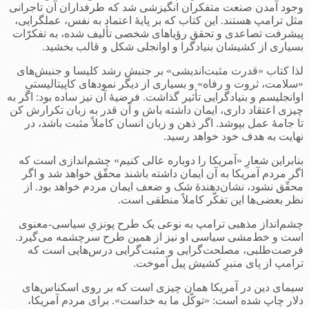
وجود آمدن صنعت متفکران انگیزشی شد که طرفداران آن تاجرانی
مثل ترامپ هستند. این کتاب که بر پایۀ اعتماد به نفس، عملگرایی،
پیشرفت تصاعدی و تحقق رؤیاهای شخصی تألیف شده، به تفکرّات
بسیاری از کشیشان بنیادگرا و اوانجلی شکل و قالب بخشید.
لذا کتاب «قدرت مثبت‌اندیشی» بر جنبش رشد کلیسا و جنبش‌های
«سلامت، ثروت و رفاه» و بسیاری از دیگر نمودهای کاپیتالیستیِ
اوانجلیسم و بنیادگرایی تأثیر گذاشت. فرضیۀ آن نیز ساده بود: اگر به
چیزی اعتقاد داری، ایمان داشته باش و آن قدر به زبان تکرارش کن
تا جامۀ عمل بپوشد. اگر ذهن و زبان انسان کاملاً مثبت باشد، در
نهایت به هدف خود خواهد رسید.
بنابراین شعارِ «آمریکا را دوباره عالی کنیم» چشم‌اندازی است که
اگر مردم آمریکا به آن ایمان داشته باشند محقّق خواهد شد و اگر
محقّق نشود، نشان‌دهندۀ شک و ضعف ایمان مردم خواهد بود. از
نظر بعضی‌ها این تفکّر کاملاً منطقی است.
چشم‌انداز مذهبی ترامپ به نوعی یک طرح پونزیِ سیاسی-معنوی
است و خط‌مشی سیاسی او نیز از همین طرح سرچشمه می‌گیرد.
فرصت‌طلبی، مصلحت‌گرایی و مثبت‌گرایی درس‌هایی است که
ترامپ از پای منبرِ کشیش پیل آموخت.
سیمای دین در آمریکا همان چیزی است که بر روی اسکناس‌های
دلار چاپ شده است: «توکّل ما به خداست». برای مردم آمریکا،