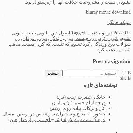
تشیع را تثبیت و مشروعیت خلافت آنها را زیرسئوال برد.
bluray movie download
شبکه خانگی
in
Posted
دین و مذهب
|
Tagged
اصول دین
,
بانویی تثبیت
,
بانویی
تشیع
,
بانویی کرد
,
دین چیست
,
دین و زندگی
,
دین و عرفان
,
را
,
سوالات دین وزندگی
,
کرد تشیع
,
که تثبیت
,
که کرد
,
مذهب
,
مذهب
تثبیت
,
مذهب کرد
Post navigation
This
جستجو
site is
برای:
نوشته‌های تازه
جایگاه حضرت زینب (س)
درجه امام حسین(ع) و یاران
آثار و برکات پیاده روی اربعین
حضور ۶۰ مداح و سخنران سرشناس در اربعین امسال
فرهنگ نامه قیام کربلا (شرح اجمالی زیارت اربعین)
.