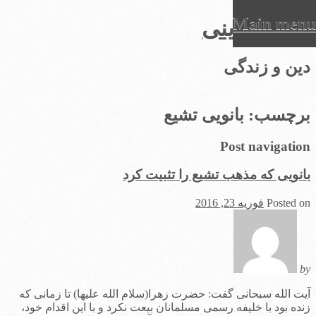
Main menu
عرفان دینی
Ski
دین و زندگی
t
conten
برچسب:
بانویی تشیع
Post navigation
بانویی که مذهب تشیع را تثبیت کرد
Posted on
فوریه 23, 2016
by
آیت الله سبحانی گفت: حضرت زهرا(سلام الله علیها) تا زمانی که
زنده بود با خلیفه رسمی مسلمانان بیعت نکرد و با این اقدام خود،