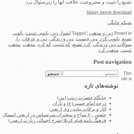
تشیع را تثبیت و مشروعیت خلافت آنها را زیرسئوال برد.
bluray movie download
شبکه خانگی
in
Posted
دین و مذهب
|
Tagged
اصول دین
,
بانویی تثبیت
,
بانویی
تشیع
,
بانویی کرد
,
دین چیست
,
دین و زندگی
,
دین و عرفان
,
را
,
سوالات دین وزندگی
,
کرد تشیع
,
که تثبیت
,
که کرد
,
مذهب
,
مذهب
تثبیت
,
مذهب کرد
Post navigation
This
جستجو
site is
برای:
نوشته‌های تازه
جایگاه حضرت زینب (س)
درجه امام حسین(ع) و یاران
آثار و برکات پیاده روی اربعین
حضور ۶۰ مداح و سخنران سرشناس در اربعین امسال
فرهنگ نامه قیام کربلا (شرح اجمالی زیارت اربعین)
.