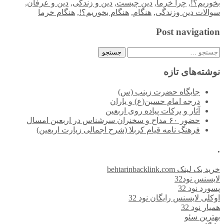
بخوریم؟!
,
چرا خرما
,
دین چیست
,
دین و زندگی
,
دین و عرفان
,
سوالات دین وزندگی
,
هنگام
,
هنگام بخوریم؟!
,
هنگام خرما
Post navigation
جستجو
برای:
نوشته‌های تازه
جایگاه حضرت زینب (س)
درجه امام حسین(ع) و یاران
آثار و برکات پیاده روی اربعین
حضور ۶۰ مداح و سخنران سرشناس در اربعین امسال
فرهنگ نامه قیام کربلا (شرح اجمالی زیارت اربعین)
.
خرید بک لینک behtarinbacklink.com
لایسنس نود32
پسورد نود 32
اوکلی لایسنس رایگان نود 32
همیار نود 32
بهترین سئو