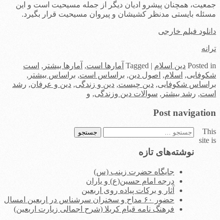
جمعیت، همچنان پیشرو ادیان دیگر از جمله مسیحیت است و این
مسئله بایستی مدنظر کشیشان و پیروان مسیحیت قرار بگیرد.
دانلود فیلم خارجی
ترانه
in
Posted
دین اسلام
|
Tagged
آمارها است
,
آمارها بیشتر
,
است
شکوفایی
,
اسلام
,
اصول دین
,
براساس است
,
براساس بیشتر
,
براساس شکوفایی
,
دین چیست
,
دین و زندگی
,
دین و عرفان
,
رشد
است
,
رشد بیشتر
,
سوالات دین وزندگی
,
و
Post navigation
This
جستجو
site is
برای:
نوشته‌های تازه
جایگاه حضرت زینب (س)
درجه امام حسین(ع) و یاران
آثار و برکات پیاده روی اربعین
حضور ۶۰ مداح و سخنران سرشناس در اربعین امسال
فرهنگ نامه قیام کربلا (شرح اجمالی زیارت اربعین)