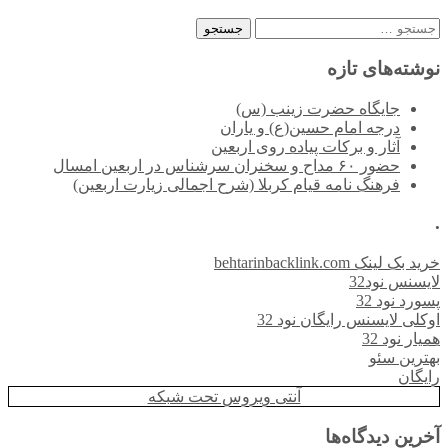
جستجو
برای:
نوشته‌های تازه
جایگاه حضرت زینب (س)
درجه امام حسین(ع) و یاران
آثار و برکات پیاده روی اربعین
حضور ۶۰ مداح و سخنران سرشناس در اربعین امسال
فرهنگ نامه قیام کربلا (شرح اجمالی زیارت اربعین)
.
خرید بک لینک behtarinbacklink.com
لایسنس نود32
پسورد نود 32
اوکلی لایسنس رایگان نود 32
همیار نود 32
بهترین سئو
رایگان
آنتی ویروس تحت شبکه
آخرین دیدگاه‌ها