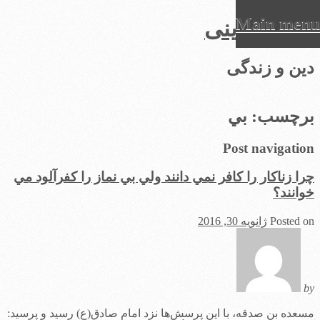
Main menu
عرفان دینی
Ski
دین و زندگی
t
conten
برچسب:
بي
Post navigation
چرا زناكار را كافر نمي دانند ولي بي نماز را كفرآلود مي
خوانند؟
Posted on
ژانویه 30, 2016
by
مسعده بن صدقه، با اين پرسش‌ها نزد امام صادق(ع) رسيد و پرسيد: