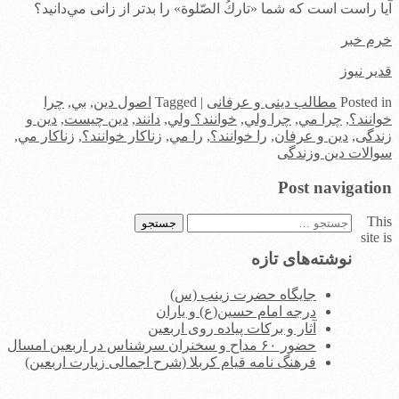
آيا راست است كه شما «تاركُ الصّلوة» را بدتر از زانی مي‌‌دانيد؟
خرم خبر
قدیر نیوز
in
Posted
مطالب دینی و عرفانی
|
Tagged
اصول دین
,
بي
,
چرا
خوانند؟
,
چرا مي
,
چرا ولي
,
خوانند؟ ولي
,
دانند
,
دین چیست
,
دین و
زندگی
,
دین و عرفان
,
را خوانند؟
,
را مي
,
زناكار خوانند؟
,
زناكار مي
,
سوالات دین وزندگی
Post navigation
This
جستجو
site is
برای:
نوشته‌های تازه
جایگاه حضرت زینب (س)
درجه امام حسین(ع) و یاران
آثار و برکات پیاده روی اربعین
حضور ۶۰ مداح و سخنران سرشناس در اربعین امسال
فرهنگ نامه قیام کربلا (شرح اجمالی زیارت اربعین)
.