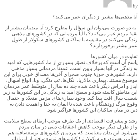
by
آیا مذهبی‌ها بیشتر از دیگران عمر می‌کنند؟
به دو صورت می‌توان این سؤال را مطرح کرد: آیا متدینان بیشتر از
بقیۀ مردم عمر می‌کنند؟ یا آیا مردمانی که در کشورهای مذهبی
زندگی می‌کنند در مقایسه با ساکنان کشورهای سکولار از طول
عمر بیشتر برخوردارند؟
تفاوت در میان کشورها
پاسخ آن است که برخلاف تصوّر بسیاری از ما، کشورهایی که امید
به زندگی در آنها بسیار پایین است، عمدتاً مردمانی بسیار مذهبی
دارند. کشورهای حوزۀ جنوب صحرای آفریقا مصداق خوبی برای این
موضوع هستند. بیماری مالاریا، انگل‌ها، تب دنگی، وبا، انواع اسهال،
ایدز و امراض دیگر باعث شده چند ده سال از متوسّط عمر مردمان
این مناطق کاسته شود و سطح امید به زندگی در این کشورها به زیر
شصت سال افت پیدا کند. وجود بیماری‌های مزمن متعدّد و احتمال
وقوع مرگ زودهنگام باعث شده تا ایمان به خدا و اهمیت دادن به
دین در میان ساکنان این کشورها فراگیر شود.
رشد و پیشرفت اقتصادی از یک طرف موجب ارتقای سطح سلامت
و از طرف دیگر موجب کاهش اعتقادات دینی در میان مردم
می‌شود. این بدان معناست که مردمان کشورهای توسعه‌یافته هم
سالم‌تر هستند، هم سکولارتر! کشورهای توسعه‌یافته از امتیازاتی