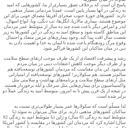
پاسخ آن است که برخلاف تصوّر بسیاری از ما، کشورهایی که امید
به زندگی در آنها بسیار پایین است، عمدتاً مردمانی بسیار مذهبی
دارند. کشورهای حوزۀ جنوب صحرای آفریقا مصداق خوبی برای این
موضوع هستند. بیماری مالاریا، انگل‌ها، تب دنگی، وبا، انواع اسهال،
ایدز و امراض دیگر باعث شده چند ده سال از متوسّط عمر مردمان
این مناطق کاسته شود و سطح امید به زندگی در این کشورها به زیر
شصت سال افت پیدا کند. وجود بیماری‌های مزمن متعدّد و احتمال
وقوع مرگ زودهنگام باعث شده تا ایمان به خدا و اهمیت دادن به
دین در میان ساکنان این کشورها فراگیر شود.
رشد و پیشرفت اقتصادی از یک طرف موجب ارتقای سطح سلامت
و از طرف دیگر موجب کاهش اعتقادات دینی در میان مردم
می‌شود. این بدان معناست که مردمان کشورهای توسعه‌یافته هم
سالم‌تر هستند، هم سکولارتر! کشورهای توسعه‌یافته از امتیازاتی
مثل ارتقای سطح سلامت و برنامه‌های بهداشت و سلامتی مثل
واکسیناسیون برای بیماری‌هایی مثل سرخک و آبله برخوردار هستند.
در نتیجه از یک قرن پیش تا به امروز، متوسط امید به زندگی عملاً دو
برابر شده است.
لذا مسلّم است که سکولارها عمر بسیار طولانی‌تری نسبت به
ساکنان کشورهای مذهبی دارند. برای مثال می‌توان به سوئد (با
متوسّط امید به زندگی 81 سال) و ژاپن (با متوسّط امید به زندگی 82
سال) اشاره کرد که مردمان این کشورها در مقایسه با کشور آمریکا
(که قدری مذهبی‌تر است و متوسّط امید به زندگی در آن 78.5 سال