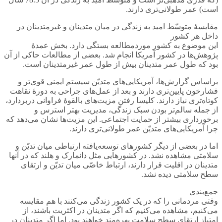
است) عمر طولانی‌تری دارند.
مقایسۀ متوسّط امید به زندگی در میان متدینان و غیرمتدینان در
داخل هر کشور
این موضوع به کشور موردمطالعه بستگی دارد. بخش عمدۀ
پژوهش‌ها در کشور آمریکا انجام شد. بعضی از مطالعات حاکی از آن
بود که طول عمر متدینان بیش از طول عمر غیرمتدینان است.
براساس گزارش‌ها، آمریکایی‌های متدیّن سیستم ایمنی قوی‌تر و
فشارخون پایین‌تری دارند و بعد از عمل‌های جراحی به دورۀ نقاهت
کوتاه‌تری نیاز دارند. کلیسا رفتن مزیت‌های بالقوۀ فراوانی دربردارد،
از جمله سالم‌تر بودن سبک زندگی، مدیریت بهتر استرس و
برخورداری بیشتر از حمایت اجتماعی. این مزیت‌ها نشان می‌دهد که
چرا آمریکایی‌های متدیّن عمر طولانی‌تری دارند.
اما در بعضی از دیگر کشورهای توسعه‌یافته ارتباطی میان تدیّن و
سلامتی مشاهده نشد. در کشورهایی مثل دانمارک و هلند که در آنها
متدینان در اقلیت قرار دارند، ارتباط خاصّی میان تدیّن و ارتقای
سطح سلامتی دیده نشد.
جمع‌بندی
وقتی مردمانی را که در یک کشور زندگی می‌کنند با هم مقایسه
می‌کنیم، مشاهده می‌کنیم که اگر متدینان در اکثریت باشند، از
امتیاز ارتقای سطح سلامت بهره‌مند خواهند بود. اما اگر متدینان در