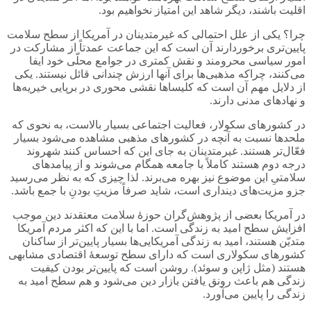
اقلیت باشند، دیگر شاهد این امتیاز نخواهیم بود.
چرا؟ یکی از علل احتمالی که غیرمتدینان در آمریکا از سطح سلامت
پایین‌تری برخوردارند آن است که این جماعت عمدتاً از مشارکت در
امور سیاسی محرومند و نقش کمتری در جوامع محلّی خود ایفا
می‌کنند، چراکه مذهبی‌ها برای آنها ارزش چندانی قائل نیستند. یکی
از دلایل مهم آن است که کلیساها نقشی محوری در برپایی خیریه‌ها
و نهادهای مدنی دارند.
در کشورهای سکولار، فعالیت اجتماعی بسیار بالاست، به نحوی که
ملحدها نسبت به آنچه در کشورهای مذهبی مشاهده می‌شود بسیار
فعّال‌تر هستند. غیرمتدینان به جای این که احساس کنند شهروند
درجه دوم هستند کاملاً با جامعه همگام می‌شوند و از پیامدهای
سلامتیِ این موضوع نیز بهره می‌برند. لذا چیزی که به نظر می‌رسید
جزو مزیت‌های دینداری است، شاید صرفاً مزیتِ بودنِ با جمع باشد.
در آمریکا بعضی از پژوهش‌گران حوزۀ سلامت معتقدند دین موجب
افزایش سطح امید به زندگی است. اما با این که اکثر مردم آمریکا
متدیّن هستند، امید به زندگی آمریکایی‌ها بسیار پایین‌تر از ساکنان
کشورهای سکولاری است که دارای سطح توسعۀ اقتصادی مشابهی
هستند (مثل ژاپن و سوئد). روشن است که پایین‌تر بودن کیفیت
زندگی هم باعث رونق یافتن بازار دین می‌شود و هم سطح امید به
زندگی را پایین می‌آورد.