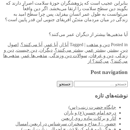
بنابراین عجیب است که پژوهشگران حوزۀ سلامت اصرار دارند که
بگویند دین سطح سلامت را ارتقا می‌بخشد. اگر دین واقعاً
می‌توانست به طول عمر انسان بیفزاید، پس چرا سطح امید به
زندگی در میان مردمان متدیّن آفریقای جنوبی این قدر پایین است؟
آیا مذهبی‌ها بیشتر از دیگران عمر می‌کنند؟
in
Posted
دین و مذهب
|
Tagged
آیا از
,
آیا عمر
,
آیا می‌کنند؟
,
اصول
دین
,
بیشتر
,
بیشتر عمر
,
بیشتر می‌کنند؟
,
دیگران
,
دین چیست
,
دین و
زندگی
,
دین و عرفان
,
سوالات دین وزندگی
,
مذهبی‌ها عمر
,
مذهبی‌ها
می‌کنند؟
,
می‌کنند؟ از
Post navigation
جستجو
برای:
نوشته‌های تازه
جایگاه حضرت زینب (س)
درجه امام حسین(ع) و یاران
آثار و برکات پیاده روی اربعین
حضور ۶۰ مداح و سخنران سرشناس در اربعین امسال
فرهنگ نامه قیام کربلا (شرح اجمالی زیارت اربعین)