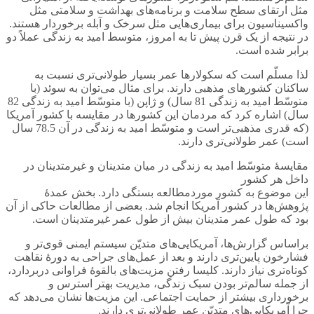
مثل ارتقای سطح سلامت و برنامه‌های بهداشت و سلامتی مثل
واکسیناسیون برای بیماری‌هایی مثل سرخک و آبله برخوردار هستند.
در نتیجه از یک قرن پیش تا به امروز، متوسط امید به زندگی عملاً دو
برابر شده است.
لذا مسلّم است که سکولارها عمر بسیار طولانی‌تری نسبت به
ساکنان کشورهای مذهبی دارند. برای مثال می‌توان به سوئد (با
متوسّط امید به زندگی 81 سال) و ژاپن (با متوسّط امید به زندگی 82
سال) اشاره کرد که مردمان این کشورها در مقایسه با کشور آمریکا
(که قدری مذهبی‌تر است و متوسّط امید به زندگی در آن 78.5 سال
است) عمر طولانی‌تری دارند.
مقایسۀ متوسّط امید به زندگی در میان متدینان و غیرمتدینان در
داخل هر کشور
این موضوع به کشور موردمطالعه بستگی دارد. بخش عمدۀ
پژوهش‌ها در کشور آمریکا انجام شد. بعضی از مطالعات حاکی از آن
بود که طول عمر متدینان بیش از طول عمر غیرمتدینان است.
براساس گزارش‌ها، آمریکایی‌های متدیّن سیستم ایمنی قوی‌تر و
فشارخون پایین‌تری دارند و بعد از عمل‌های جراحی به دورۀ نقاهت
کوتاه‌تری نیاز دارند. کلیسا رفتن مزیت‌های بالقوۀ فراوانی دربردارد،
از جمله سالم‌تر بودن سبک زندگی، مدیریت بهتر استرس و
برخورداری بیشتر از حمایت اجتماعی. این مزیت‌ها نشان می‌دهد که
چرا آمریکایی‌های متدیّن عمر طولانی‌تری دارند.