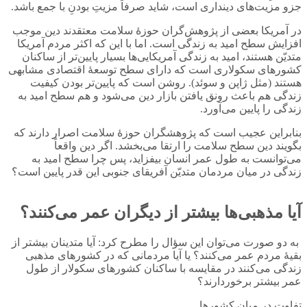
جزو مزیت‌های دینداری است، شاید صرفاً مزیتِ بودنِ با جمع باشد.
در آمریکا بعضی از پژوهش‌گران حوزۀ سلامت معتقدند دین موجب
افزایش سطح امید به زندگی است. اما با این که اکثر مردم آمریکا
متدیّن هستند، امید به زندگی آمریکایی‌ها بسیار پایین‌تر از ساکنان
کشورهای سکولاری است که دارای سطح توسعۀ اقتصادی مشابهی
هستند (مثل ژاپن و سوئد). روشن است که پایین‌تر بودن کیفیت
زندگی هم باعث رونق یافتن بازار دین می‌شود و هم سطح امید به
زندگی را پایین می‌آورد.
بنابراین عجیب است که پژوهشگران حوزۀ سلامت اصرار دارند که
بگویند دین سطح سلامت را ارتقا می‌بخشد. اگر دین واقعاً
می‌توانست به طول عمر انسان بیفزاید، پس چرا سطح امید به
زندگی در میان مردمان متدیّن آفریقای جنوبی این قدر پایین است؟
آیا مذهبی‌ها بیشتر از دیگران عمر می‌کنند؟
به دو صورت می‌توان این سؤال را مطرح کرد: آیا متدینان بیشتر از
بقیۀ مردم عمر می‌کنند؟ یا آیا مردمانی که در کشورهای مذهبی
زندگی می‌کنند در مقایسه با ساکنان کشورهای سکولار از طول
عمر بیشتر برخوردارند؟
تفاوت در میان کشورها