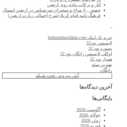
آثار و برکات پیاده روی اربعین
حضور ۶۰ مداح و سخنران سرشناس در اربعین امسال
فرهنگ نامه قیام کربلا (شرح اجمالی زیارت اربعین)
.
خرید بک لینک behtarinbacklink.com
لایسنس نود32
پسورد نود 32
اوکلی لایسنس رایگان نود 32
همیار نود 32
بهترین سئو
رایگان
آنتی ویروس تحت شبکه
آخرین دیدگاه‌ها
بایگانی‌ها
آگوست 2026
جولای 2026
ژوئن 2026
فوریه 2026