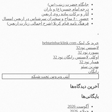
جایگاه حضرت زینب (س)
درجه امام حسین(ع) و یاران
آثار و برکات پیاده روی اربعین
حضور ۶۰ مداح و سخنران سرشناس در اربعین امسال
فرهنگ نامه قیام کربلا (شرح اجمالی زیارت اربعین)
.
خرید بک لینک behtarinbacklink.com
لایسنس نود32
پسورد نود 32
اوکلی لایسنس رایگان نود 32
همیار نود 32
بهترین سئو
رایگان
آنتی ویروس تحت شبکه
آخرین دیدگاه‌ها
بایگانی‌ها
آگوست 2026
جولای 2026