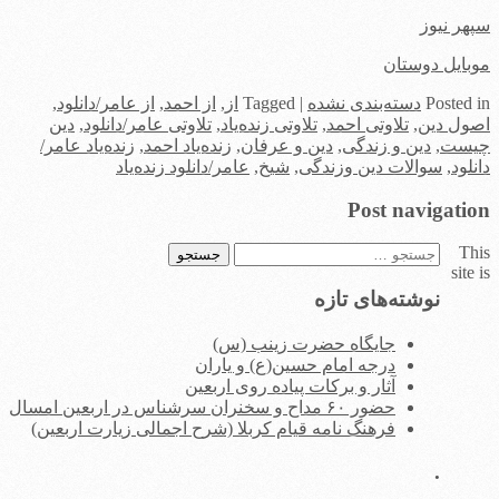
سپهر نیوز
موبایل دوستان
in
Posted
دسته‌بندی نشده
|
Tagged
از
,
از احمد
,
از عامر/دانلود
,
اصول دین
,
تلاوتی احمد
,
تلاوتی زنده‌یاد
,
تلاوتی عامر/دانلود
,
دین
چیست
,
دین و زندگی
,
دین و عرفان
,
زنده‌یاد احمد
,
زنده‌یاد عامر/
دانلود
,
سوالات دین وزندگی
,
شیخ
,
عامر/دانلود زنده‌یاد
Post navigation
This
جستجو
site is
برای:
نوشته‌های تازه
جایگاه حضرت زینب (س)
درجه امام حسین(ع) و یاران
آثار و برکات پیاده روی اربعین
حضور ۶۰ مداح و سخنران سرشناس در اربعین امسال
فرهنگ نامه قیام کربلا (شرح اجمالی زیارت اربعین)
.